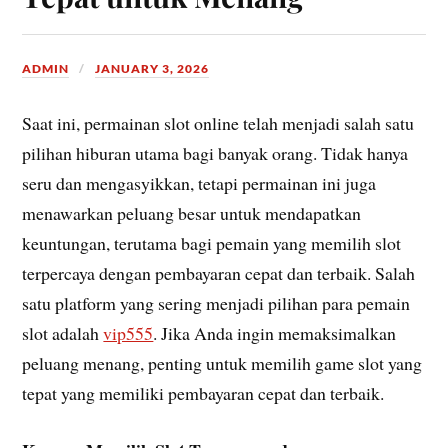
ADMIN
JANUARY 3, 2026
Saat ini, permainan slot online telah menjadi salah satu
pilihan hiburan utama bagi banyak orang. Tidak hanya
seru dan mengasyikkan, tetapi permainan ini juga
menawarkan peluang besar untuk mendapatkan
keuntungan, terutama bagi pemain yang memilih slot
terpercaya dengan pembayaran cepat dan terbaik. Salah
satu platform yang sering menjadi pilihan para pemain
slot adalah
vip555
. Jika Anda ingin memaksimalkan
peluang menang, penting untuk memilih game slot yang
tepat yang memiliki pembayaran cepat dan terbaik.