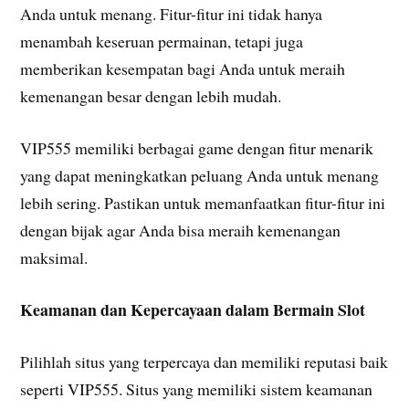
Anda untuk menang. Fitur-fitur ini tidak hanya
menambah keseruan permainan, tetapi juga
memberikan kesempatan bagi Anda untuk meraih
kemenangan besar dengan lebih mudah.
VIP555 memiliki berbagai game dengan fitur menarik
yang dapat meningkatkan peluang Anda untuk menang
lebih sering. Pastikan untuk memanfaatkan fitur-fitur ini
dengan bijak agar Anda bisa meraih kemenangan
maksimal.
Keamanan dan Kepercayaan dalam Bermain Slot
Pilihlah situs yang terpercaya dan memiliki reputasi baik
seperti VIP555. Situs yang memiliki sistem keamanan