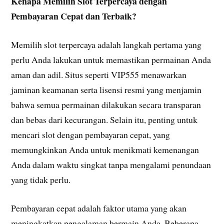
Kenapa Memilih Slot Terpercaya dengan
Pembayaran Cepat dan Terbaik?
Memilih slot terpercaya adalah langkah pertama yang
perlu Anda lakukan untuk memastikan permainan Anda
aman dan adil. Situs seperti VIP555 menawarkan
jaminan keamanan serta lisensi resmi yang menjamin
bahwa semua permainan dilakukan secara transparan
dan bebas dari kecurangan. Selain itu, penting untuk
mencari slot dengan pembayaran cepat, yang
memungkinkan Anda untuk menikmati kemenangan
Anda dalam waktu singkat tanpa mengalami penundaan
yang tidak perlu.
Pembayaran cepat adalah faktor utama yang akan
meningkatkan pengalaman bermain Anda. Beberapa