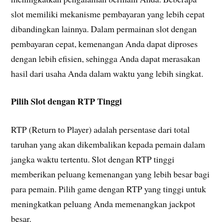
slot memiliki mekanisme pembayaran yang lebih cepat
dibandingkan lainnya. Dalam permainan slot dengan
pembayaran cepat, kemenangan Anda dapat diproses
dengan lebih efisien, sehingga Anda dapat merasakan
hasil dari usaha Anda dalam waktu yang lebih singkat.
Pilih Slot dengan RTP Tinggi
RTP (Return to Player) adalah persentase dari total
taruhan yang akan dikembalikan kepada pemain dalam
jangka waktu tertentu. Slot dengan RTP tinggi
memberikan peluang kemenangan yang lebih besar bagi
para pemain. Pilih game dengan RTP yang tinggi untuk
meningkatkan peluang Anda memenangkan jackpot
besar.