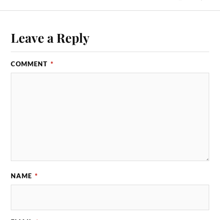
Leave a Reply
COMMENT
*
NAME
*