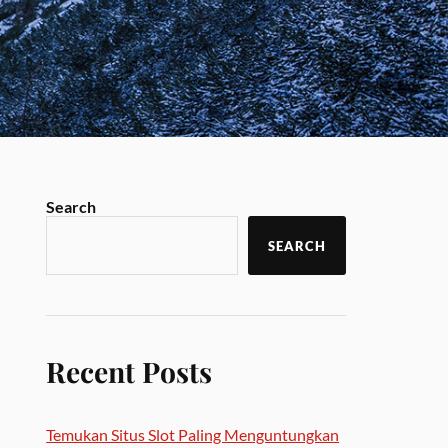
Search
SEARCH
Recent Posts
Temukan Situs Slot Paling Menguntungkan