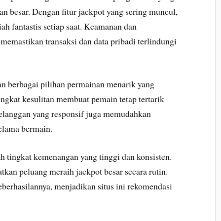
 besar. Dengan fitur jackpot yang sering muncul,
ah fantastis setiap saat. Keamanan dan
 memastikan transaksi dan data pribadi terlindungi
an berbagai pilihan permainan menarik yang
ngkat kesulitan membuat pemain tetap tertarik
pelanggan yang responsif juga memudahkan
elama bermain.
ah tingkat kemenangan yang tinggi dan konsisten.
tkan peluang meraih jackpot besar secara rutin.
erhasilannya, menjadikan situs ini rekomendasi