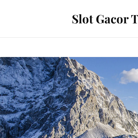
Slot Gacor 