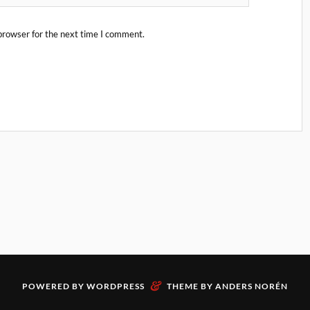
browser for the next time I comment.
&
POWERED BY
WORDPRESS
THEME BY
ANDERS NORÉN