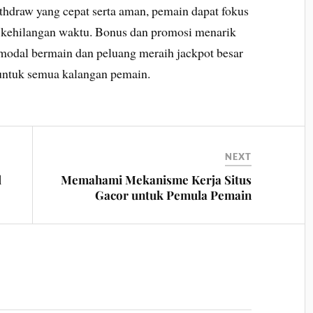
hdraw yang cepat serta aman, pemain dapat fokus
 kehilangan waktu. Bonus dan promosi menarik
 modal bermain dan peluang meraih jackpot besar
 untuk semua kalangan pemain.
NEXT
l
Memahami Mekanisme Kerja Situs
Gacor untuk Pemula Pemain