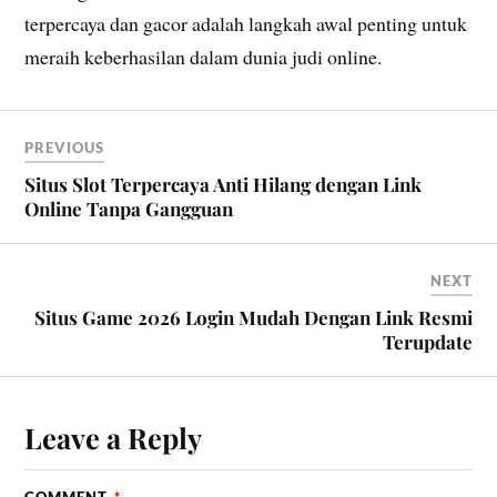
terpercaya dan gacor adalah langkah awal penting untuk
meraih keberhasilan dalam dunia judi online.
PREVIOUS
Situs Slot Terpercaya Anti Hilang dengan Link
Online Tanpa Gangguan
NEXT
Situs Game 2026 Login Mudah Dengan Link Resmi
Terupdate
Leave a Reply