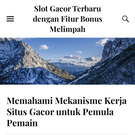
Slot Gacor Terbaru
dengan Fitur Bonus
Melimpah
Memahami Mekanisme Kerja
Situs Gacor untuk Pemula
Pemain