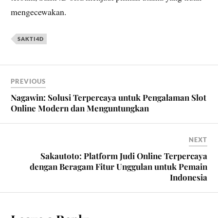
mengecewakan.
SAKTI4D
PREVIOUS
Nagawin: Solusi Terpercaya untuk Pengalaman Slot
Online Modern dan Menguntungkan
NEXT
Sakautoto: Platform Judi Online Terpercaya
dengan Beragam Fitur Unggulan untuk Pemain
Indonesia