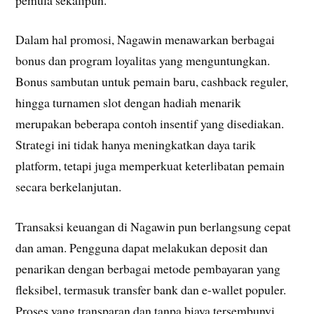
Dalam hal promosi, Nagawin menawarkan berbagai
bonus dan program loyalitas yang menguntungkan.
Bonus sambutan untuk pemain baru, cashback reguler,
hingga turnamen slot dengan hadiah menarik
merupakan beberapa contoh insentif yang disediakan.
Strategi ini tidak hanya meningkatkan daya tarik
platform, tetapi juga memperkuat keterlibatan pemain
secara berkelanjutan.
Transaksi keuangan di Nagawin pun berlangsung cepat
dan aman. Pengguna dapat melakukan deposit dan
penarikan dengan berbagai metode pembayaran yang
fleksibel, termasuk transfer bank dan e-wallet populer.
Proses yang transparan dan tanpa biaya tersembunyi