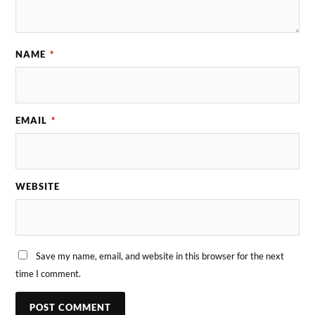
NAME
*
EMAIL
*
WEBSITE
Save my name, email, and website in this browser for the next
time I comment.