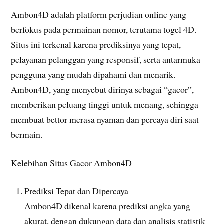
Ambon4D adalah platform perjudian online yang
berfokus pada permainan nomor, terutama togel 4D.
Situs ini terkenal karena prediksinya yang tepat,
pelayanan pelanggan yang responsif, serta antarmuka
pengguna yang mudah dipahami dan menarik.
Ambon4D, yang menyebut dirinya sebagai “gacor”,
memberikan peluang tinggi untuk menang, sehingga
membuat bettor merasa nyaman dan percaya diri saat
bermain.
Kelebihan Situs Gacor Ambon4D
Prediksi Tepat dan Dipercaya
Ambon4D dikenal karena prediksi angka yang
akurat, dengan dukungan data dan analisis statistik