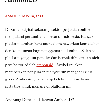
ADMIN
MAY 10, 2025
Di zaman digital sekarang, sektor perjudian online
mengalami pertumbuhan pesat di Indonesia. Banyak
platform taruhan baru muncul, menawarkan kemudahan
dan keuntungan bagi penggemar judi online. Salah satu
platform yang kini populer dan banyak dibicarakan oleh
para bettor adalah
ambon 4d
. Artikel ini akan
memberikan penjelasan menyeluruh mengenai situs
gacor Ambon4D, mencakup kelebihan, fitur, keamanan,
serta tips untuk menang di platform ini.
Apa yang Dimaksud dengan Ambon4D?