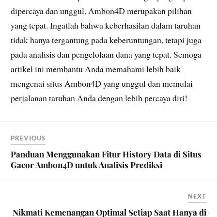
dipercaya dan unggul, Ambon4D merupakan pilihan
yang tepat. Ingatlah bahwa keberhasilan dalam taruhan
tidak hanya tergantung pada keberuntungan, tetapi juga
pada analisis dan pengelolaan dana yang tepat. Semoga
artikel ini membantu Anda memahami lebih baik
mengenai situs Ambon4D yang unggul dan memulai
perjalanan taruhan Anda dengan lebih percaya diri!
PREVIOUS
Panduan Menggunakan Fitur History Data di Situs
Gacor Ambon4D untuk Analisis Prediksi
NEXT
Nikmati Kemenangan Optimal Setiap Saat Hanya di