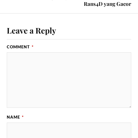
Rans4D yang Gacor
Leave a Reply
COMMENT
*
NAME
*