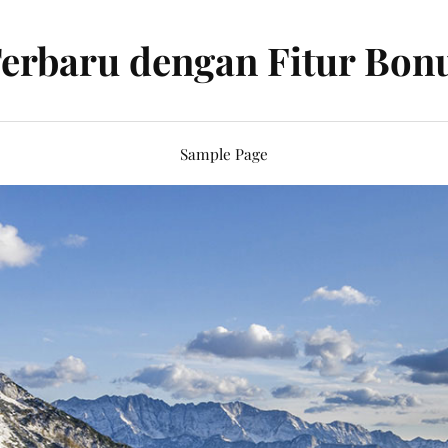
Terbaru dengan Fitur Bo
Sample Page