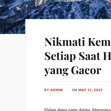
Nikmati Kem
Setiap Saat 
yang Gacor
BY
ADMIN
ON
MAY 11, 2025
Dalam dunia game daring, khususnya d