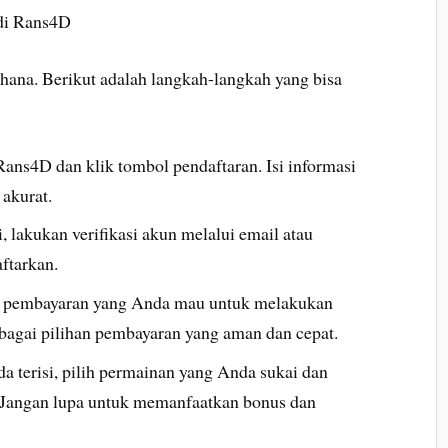
di Rans4D
hana. Berikut adalah langkah-langkah yang bisa
Rans4D dan klik tombol pendaftaran. Isi informasi
akurat.
i, lakukan verifikasi akun melalui email atau
ftarkan.
e pembayaran yang Anda mau untuk melakukan
agai pilihan pembayaran yang aman dan cepat.
a terisi, pilih permainan yang Anda sukai dan
 Jangan lupa untuk memanfaatkan bonus dan