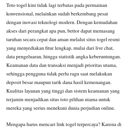
Toto togel kini tidak lagi terbatas pada permainan
konvensional, melainkan sudah berkembang pesat
dengan inovasi teknologi modern. Dengan kemudahan
akses dari perangkat apa pun, bettor dapat memasang
taruhan secara cepat dan aman melalui situs togel resmi
yang menyediakan fitur lengkap, mulai dari live chat,
data pengeluaran, hingga statistik angka keberuntungan.
Keamanan data dan transaksi menjadi prioritas utama,
sehingga pengguna tidak perlu ragu saat melakukan
deposit besar maupun tarik dana hasil kemenangan.
Kualitas layanan yang tinggi dan sistem keamanan yang
terjamin menjadikan situs toto pilihan utama untuk
mereka yang serius menekuni dunia perjudian online.
Mengapa harus mencari link togel terpercaya? Karena di