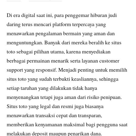
Di era digital saat ini, para penggemar hiburan judi
daring terus mencari platform terpercaya yang
menawarkan pengalaman bermain yang aman dan
menguntungkan. Banyak dari mereka beralih ke situs
toto sebagai pilihan utama, karena menyediakan
berbagai permainan menarik serta layanan customer
support yang responsif. Menjadi penting untuk memilih
situs toto yang sudah terbukti keasliannya, sehingga
setiap taruhan yang dilakukan tidak hanya
menyenangkan tetapi juga aman dari risiko penipuan.
Situs toto yang legal dan resmi juga biasanya
menawarkan transaksi cepat dan transparan,
memberikan kenyamanan maksimal bagi pengguna saat
melakukan deposit maupun penarikan dana.