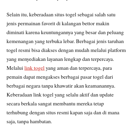
Selain itu, keberadaan situs togel sebagai salah satu
jenis permainan favorit di kalangan bettor makin
diminati karena keuntungannya yang besar dan peluang
kemenangan yang terbuka lebar. Berbagai jenis taruhan
togel resmi bisa diakses dengan mudah melalui platform
yang menyediakan layanan lengkap dan terpercaya.
Melalui
link togel
yang aman dan terpercaya, para
pemain dapat mengakses berbagai pasar togel dari
berbagai negara tanpa khawatir akan keamanannya.
Keberadaan link togel yang selalu aktif dan update
secara berkala sangat membantu mereka tetap
terhubung dengan situs resmi kapan saja dan di mana
saja, tanpa hambatan.