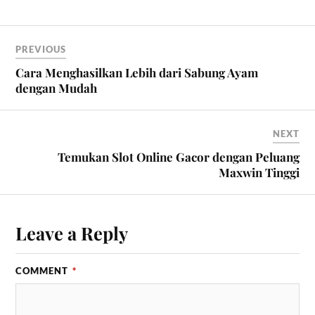
PREVIOUS
Cara Menghasilkan Lebih dari Sabung Ayam
dengan Mudah
NEXT
Temukan Slot Online Gacor dengan Peluang
Maxwin Tinggi
Leave a Reply
COMMENT
*