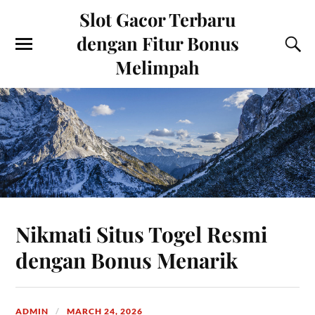
Slot Gacor Terbaru
dengan Fitur Bonus
Melimpah
Nikmati Situs Togel Resmi
dengan Bonus Menarik
ADMIN
MARCH 24, 2026