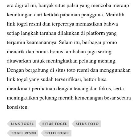
era digital ini, banyak situs palsu yang mencoba meraup
keuntungan dari ketidakpahaman pengguna. Memilih
link togel resmi dan terpercaya memastikan bahwa
setiap langkah taruhan dilakukan di platform yang
terjamin keamanannya. Selain itu, berbagai promo
menarik dan bonus bonus tambahan juga sering
ditawarkan untuk meningkatkan peluang menang.
Dengan bergabung di situs toto resmi dan menggunakan
link togel yang sudah terverifikasi, bettor bisa
menikmati permainan dengan tenang dan fokus, serta
meningkatkan peluang meraih kemenangan besar secara
konsisten.
LINK TOGEL
SITUS TOGEL
SITUS TOTO
TOGEL RESMI
TOTO TOGEL