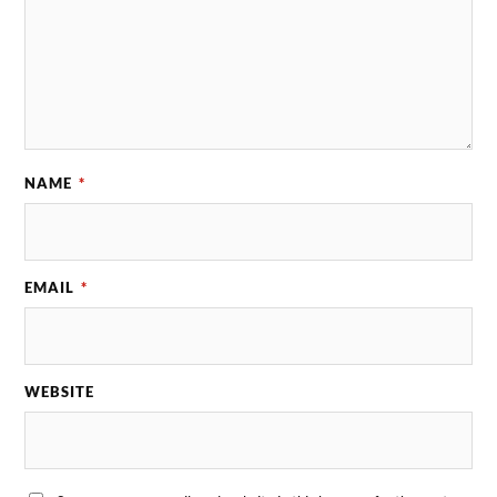
NAME
*
EMAIL
*
WEBSITE