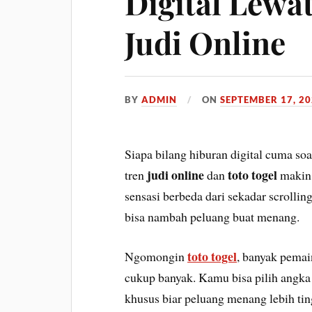
Digital Lewa
Judi Online
BY
ADMIN
ON
SEPTEMBER 17, 2
Siapa bilang hiburan digital cuma s
judi online
toto togel
tren
dan
makin 
sensasi berbeda dari sekadar scrollin
bisa nambah peluang buat menang.
toto togel
Ngomongin
, banyak pemai
cukup banyak. Kamu bisa pilih angka fa
khusus biar peluang menang lebih tin