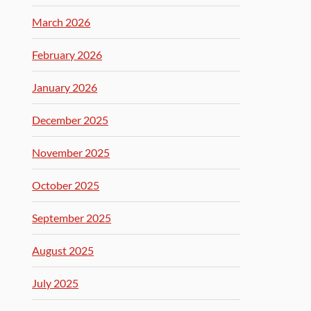
March 2026
February 2026
January 2026
December 2025
November 2025
October 2025
September 2025
August 2025
July 2025