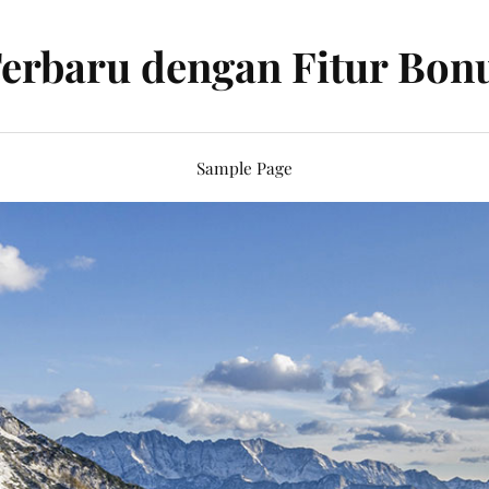
Terbaru dengan Fitur Bo
Sample Page