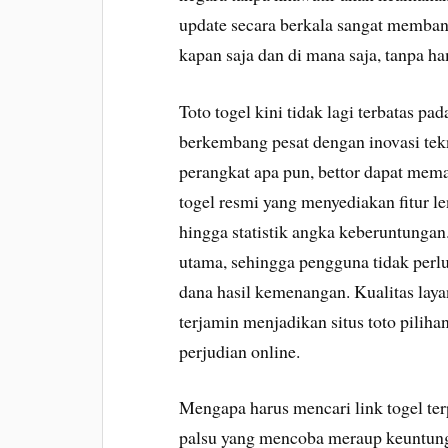
update secara berkala sangat memban
kapan saja dan di mana saja, tanpa h
Toto togel kini tidak lagi terbatas p
berkembang pesat dengan inovasi te
perangkat apa pun, bettor dapat mema
togel resmi yang menyediakan fitur le
hingga statistik angka keberuntungan
utama, sehingga pengguna tidak perlu
dana hasil kemenangan. Kualitas lay
terjamin menjadikan situs toto pilih
perjudian online.
Mengapa harus mencari link togel terp
palsu yang mencoba meraup keuntung