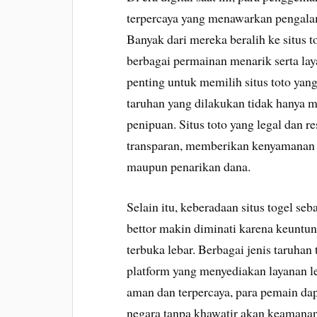
terpercaya yang menawarkan pengal
Banyak dari mereka beralih ke situs 
berbagai permainan menarik serta lay
penting untuk memilih situs toto yang
taruhan yang dilakukan tidak hanya m
penipuan. Situs toto yang legal dan 
transparan, memberikan kenyamanan 
maupun penarikan dana.
Selain itu, keberadaan situs togel seb
bettor makin diminati karena keunt
terbuka lebar. Berbagai jenis taruhan
platform yang menyediakan layanan l
aman dan terpercaya, para pemain dap
negara tanpa khawatir akan keamanann