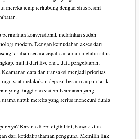
tu mereka tetap terhubung dengan situs resmi
ambatan.
ada permainan konvensional, melainkan sudah
knologi modern. Dengan kemudahan akses dari
sang taruhan secara cepat dan aman melalui situs
ngkap, mulai dari live chat, data pengeluaran,
. Keamanan data dan transaksi menjadi prioritas
 ragu saat melakukan deposit besar maupun tarik
anan yang tinggi dan sistem keamanan yang
an utama untuk mereka yang serius menekuni dunia
ercaya? Karena di era digital ini, banyak situs
an dari ketidakpahaman pengguna. Memilih link