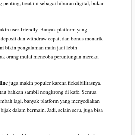
g penting, treat ini sebagai hiburan digital, bukan
kin user-friendly. Banyak platform yang
 deposit dan withdraw cepat, dan bonus menarik
ni bikin pengalaman main jadi lebih
yak orang mulai mencoba peruntungan mereka
line
juga makin populer karena fleksibilitasnya.
atau bahkan sambil nongkrong di kafe. Semua
Ditambah lagi, banyak platform yang menyediakan
 bijak dalam bermain. Jadi, selain seru, juga bisa