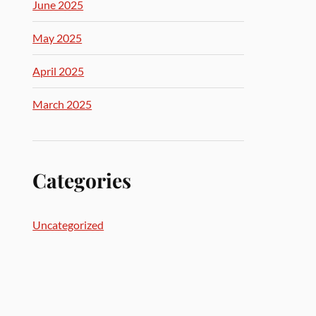
June 2025
May 2025
April 2025
March 2025
Categories
Uncategorized