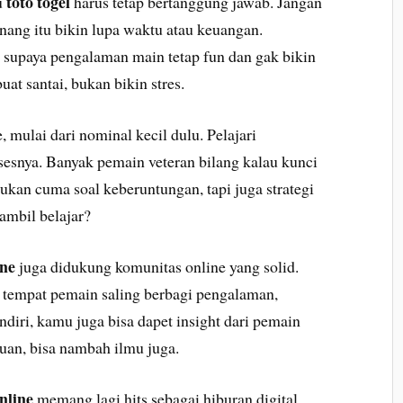
toto togel
u
harus tetap bertanggung jawab. Jangan
nang itu bikin lupa waktu atau keuangan.
 supaya pengalaman main tetap fun dan gak bikin
buat santai, bukan bikin stres.
 mulai dari nominal kecil dulu. Pelajari
osesnya. Banyak pemain veteran bilang kalau kunci
ukan cuma soal keberuntungan, tapi juga strategi
sambil belajar?
ine
juga didukung komunitas online yang solid.
l tempat pemain saling berbagi pengalaman,
sendiri, kamu juga bisa dapet insight dari pemain
ruan, bisa nambah ilmu juga.
nline
memang lagi hits sebagai hiburan digital.