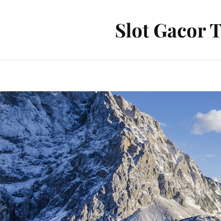
Slot Gacor 