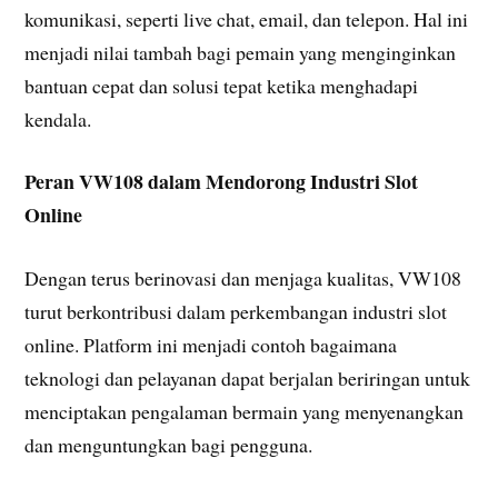
komunikasi, seperti live chat, email, dan telepon. Hal ini
menjadi nilai tambah bagi pemain yang menginginkan
bantuan cepat dan solusi tepat ketika menghadapi
kendala.
Peran VW108 dalam Mendorong Industri Slot
Online
Dengan terus berinovasi dan menjaga kualitas, VW108
turut berkontribusi dalam perkembangan industri slot
online. Platform ini menjadi contoh bagaimana
teknologi dan pelayanan dapat berjalan beriringan untuk
menciptakan pengalaman bermain yang menyenangkan
dan menguntungkan bagi pengguna.