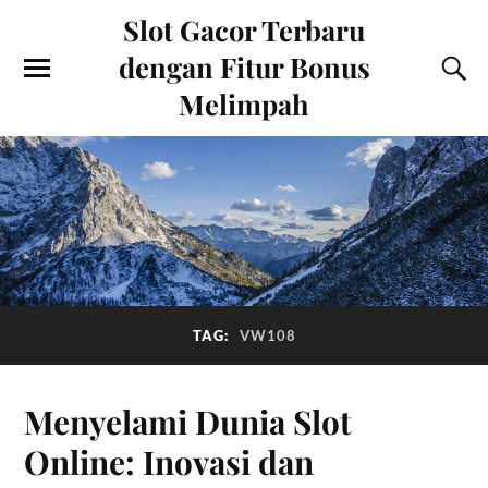
Slot Gacor Terbaru
dengan Fitur Bonus
Melimpah
TAG:
VW108
Menyelami Dunia Slot
Online: Inovasi dan