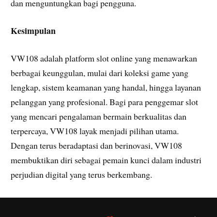
dan menguntungkan bagi pengguna.
Kesimpulan
VW108 adalah platform slot online yang menawarkan
berbagai keunggulan, mulai dari koleksi game yang
lengkap, sistem keamanan yang handal, hingga layanan
pelanggan yang profesional. Bagi para penggemar slot
yang mencari pengalaman bermain berkualitas dan
terpercaya, VW108 layak menjadi pilihan utama.
Dengan terus beradaptasi dan berinovasi, VW108
membuktikan diri sebagai pemain kunci dalam industri
perjudian digital yang terus berkembang.