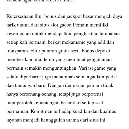
Ketersediaan fitur bonus dan jackpot besar menjadi daya
tarik utama dari situs slot gacor. Pemain memiliki
kesempatan untuk mendapatkan penghasilan tambahan
setiap kali bermain, berkat mekanisme yang adil dan
transparan. Fitur putaran gratis serta bonus deposit
memberikan nilai lebih yang membuat pengalaman
bermain semakin menguntungkan. Variasi game yang
selalu diperbarui juga menambah semangat kompetisi
dan tantangan baru. Dengan demikian, pemain tidak
hanya bersenang-senang, tetapi juga berpotensi
memperoleh kemenangan besar dari setiap sesi
permainan. Komitmen terhadap keadilan dan kualitas
layanan menjadi keunggulan utama dari situs ini.