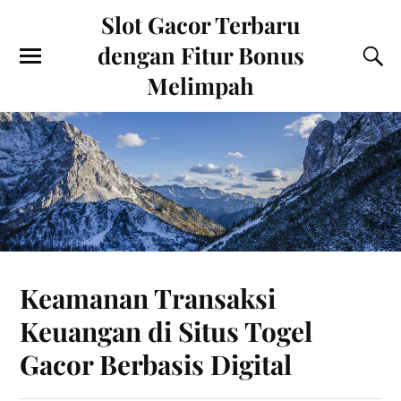
Slot Gacor Terbaru
dengan Fitur Bonus
Melimpah
Keamanan Transaksi
Keuangan di Situs Togel
Gacor Berbasis Digital