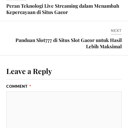
Peran Teknologi Live Streaming dalam Menambah
Kepercayaan di Situs Gacor
NEXT
Panduan Slot777 di Situs Slot Gacor untuk Hasil
Lebih Maksimal
Leave a Reply
COMMENT
*