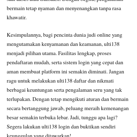
bermain tetap nyaman dan menyenangkan tanpa rasa
khawatir.
Kesimpulannya, bagi pencinta dunia judi online yang
mengutamakan kenyamanan dan keamanan, ulti138
menjadi pilihan utama. Fasilitas lengkap, proses
pendaftaran mudah, serta sistem login yang cepat dan
aman membuat platform ini semakin diminati. Jangan
ragu untuk melakukan ulti138 daftar dan nikmati
berbagai keuntungan serta pengalaman seru yang tak
terlupakan. Dengan tetap mengikuti aturan dan bermain
secara bertanggung jawab, peluang meraih kemenangan
besar semakin terbuka lebar. Jadi, tunggu apa lagi?
Segera lakukan ulti138 login dan buktikan sendiri
keunggulan yang ditawarkan!