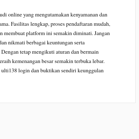
 judi online yang mengutamakan kenyamanan dan
ama. Fasilitas lengkap, proses pendaftaran mudah,
an membuat platform ini semakin diminati. Jangan
dan nikmati berbagai keuntungan serta
. Dengan tetap mengikuti aturan dan bermain
eraih kemenangan besar semakin terbuka lebar.
 ulti138 login dan buktikan sendiri keunggulan