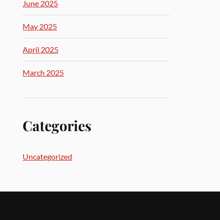
June 2025
May 2025
April 2025
March 2025
Categories
Uncategorized