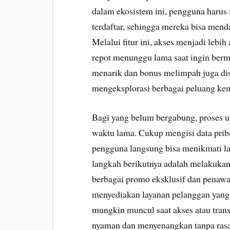
dalam ekosistem ini, pengguna harus 
terdaftar, sehingga mereka bisa mend
Melalui fitur ini, akses menjadi leb
repot menunggu lama saat ingin berm
menarik dan bonus melimpah juga di
mengeksplorasi berbagai peluang ke
Bagi yang belum bergabung, proses u
waktu lama. Cukup mengisi data pribad
pengguna langsung bisa menikmati laya
langkah berikutnya adalah melakukan 
berbagai promo eksklusif dan penawara
menyediakan layanan pelanggan yang 
mungkin muncul saat akses atau tran
nyaman dan menyenangkan tanpa rasa