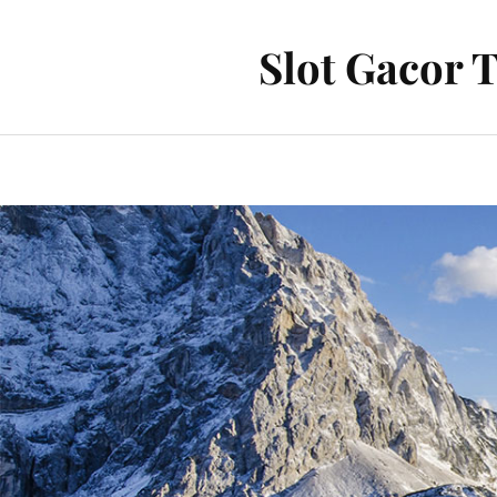
Slot Gacor 