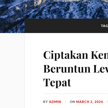
TAG
Ciptakan Ke
Beruntun Lew
Tepat
BY
ADMIN
ON
MARCH 2, 2026