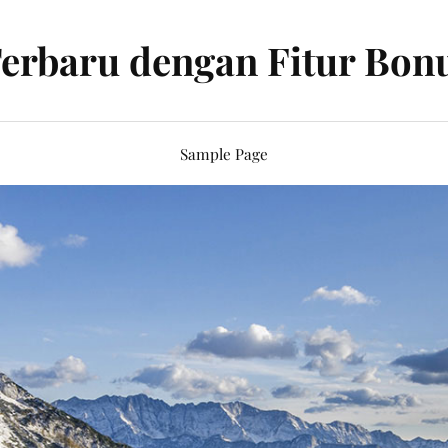
Terbaru dengan Fitur Bo
Sample Page