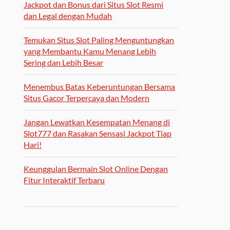
Jackpot dan Bonus dari Situs Slot Resmi
dan Legal dengan Mudah
Temukan Situs Slot Paling Menguntungkan
yang Membantu Kamu Menang Lebih
Sering dan Lebih Besar
Menembus Batas Keberuntungan Bersama
Situs Gacor Terpercaya dan Modern
Jangan Lewatkan Kesempatan Menang di
Slot777 dan Rasakan Sensasi Jackpot Tiap
Hari!
Keunggulan Bermain Slot Online Dengan
Fitur Interaktif Terbaru