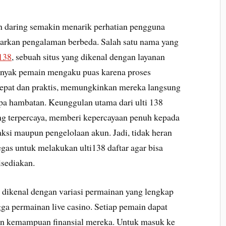
an daring semakin menarik perhatian pengguna
warkan pengalaman berbeda. Salah satu nama yang
 138
, sebuah situs yang dikenal dengan layanan
nyak pemain mengaku puas karena proses
sa cepat dan praktis, memungkinkan mereka langsung
npa hambatan. Keunggulan utama dari ulti 138
ng terpercaya, memberi kepercayaan penuh kepada
si maupun pengelolaan akun. Jadi, tidak heran
egas untuk melakukan ulti138 daftar agar bisa
sediakan.
a dikenal dengan variasi permainan yang lengkap
ngga permainan live casino. Setiap pemain dapat
dan kemampuan finansial mereka. Untuk masuk ke