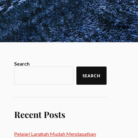
Search
SEARCH
Recent Posts
Pelajari Langkah Mudah Mendapatkan