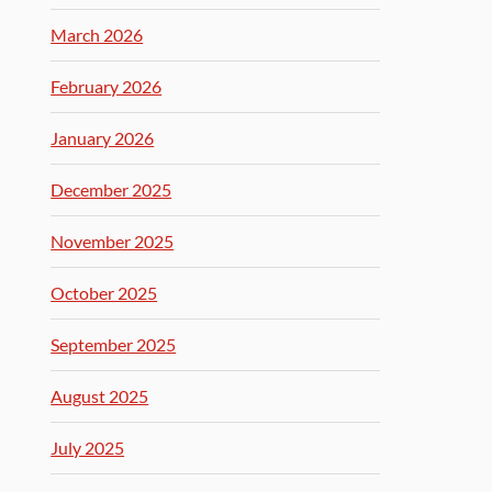
March 2026
February 2026
January 2026
December 2025
November 2025
October 2025
September 2025
August 2025
July 2025