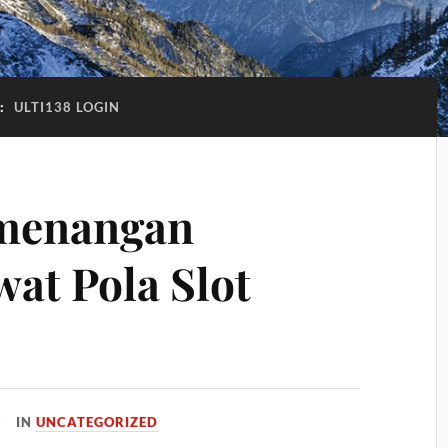
:
ULTI138 LOGIN
menangan
at Pola Slot
IN
UNCATEGORIZED