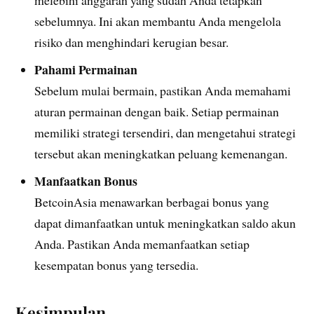
melebihi anggaran yang sudah Anda tetapkan
sebelumnya. Ini akan membantu Anda mengelola
risiko dan menghindari kerugian besar.
Pahami Permainan
Sebelum mulai bermain, pastikan Anda memahami
aturan permainan dengan baik. Setiap permainan
memiliki strategi tersendiri, dan mengetahui strategi
tersebut akan meningkatkan peluang kemenangan.
Manfaatkan Bonus
BetcoinAsia menawarkan berbagai bonus yang
dapat dimanfaatkan untuk meningkatkan saldo akun
Anda. Pastikan Anda memanfaatkan setiap
kesempatan bonus yang tersedia.
Kesimpulan