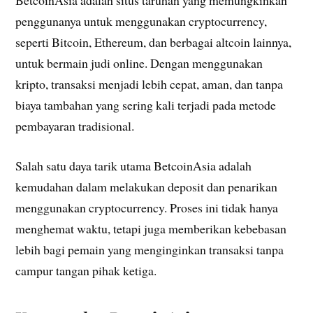
BetcoinAsia adalah situs taruhan yang memungkinkan
penggunanya untuk menggunakan cryptocurrency,
seperti Bitcoin, Ethereum, dan berbagai altcoin lainnya,
untuk bermain judi online. Dengan menggunakan
kripto, transaksi menjadi lebih cepat, aman, dan tanpa
biaya tambahan yang sering kali terjadi pada metode
pembayaran tradisional.
Salah satu daya tarik utama BetcoinAsia adalah
kemudahan dalam melakukan deposit dan penarikan
menggunakan cryptocurrency. Proses ini tidak hanya
menghemat waktu, tetapi juga memberikan kebebasan
lebih bagi pemain yang menginginkan transaksi tanpa
campur tangan pihak ketiga.