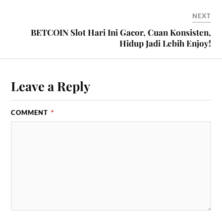
NEXT
BETCOIN Slot Hari Ini Gacor, Cuan Konsisten,
Hidup Jadi Lebih Enjoy!
Leave a Reply
COMMENT
*