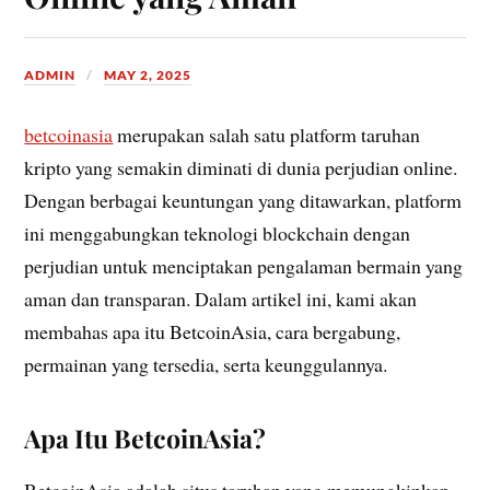
ADMIN
MAY 2, 2025
betcoinasia
merupakan salah satu platform taruhan
kripto yang semakin diminati di dunia perjudian online.
Dengan berbagai keuntungan yang ditawarkan, platform
ini menggabungkan teknologi blockchain dengan
perjudian untuk menciptakan pengalaman bermain yang
aman dan transparan. Dalam artikel ini, kami akan
membahas apa itu BetcoinAsia, cara bergabung,
permainan yang tersedia, serta keunggulannya.
Apa Itu BetcoinAsia?