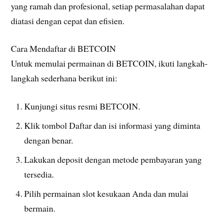
yang ramah dan profesional, setiap permasalahan dapat
diatasi dengan cepat dan efisien.
Cara Mendaftar di BETCOIN
Untuk memulai permainan di BETCOIN, ikuti langkah-
langkah sederhana berikut ini:
Kunjungi situs resmi BETCOIN.
Klik tombol Daftar dan isi informasi yang diminta
dengan benar.
Lakukan deposit dengan metode pembayaran yang
tersedia.
Pilih permainan slot kesukaan Anda dan mulai
bermain.