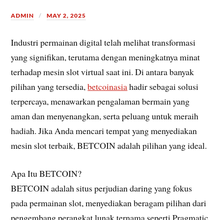
ADMIN
MAY 2, 2025
Industri permainan digital telah melihat transformasi
yang signifikan, terutama dengan meningkatnya minat
terhadap mesin slot virtual saat ini. Di antara banyak
pilihan yang tersedia,
betcoinasia
hadir sebagai solusi
terpercaya, menawarkan pengalaman bermain yang
aman dan menyenangkan, serta peluang untuk meraih
hadiah. Jika Anda mencari tempat yang menyediakan
mesin slot terbaik, BETCOIN adalah pilihan yang ideal.
Apa Itu BETCOIN?
BETCOIN adalah situs perjudian daring yang fokus
pada permainan slot, menyediakan beragam pilihan dari
pengembang perangkat lunak ternama seperti Pragmatic