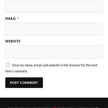
EMAIL
*
WEBSITE
Save my name, email, and website in this browser for the next
time I comment.