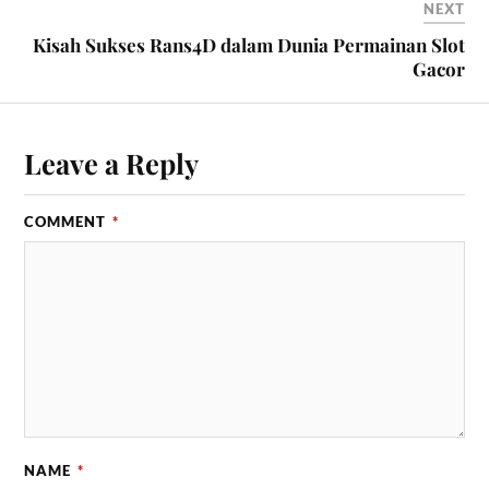
NEXT
Kisah Sukses Rans4D dalam Dunia Permainan Slot
Gacor
Leave a Reply
COMMENT
*
NAME
*