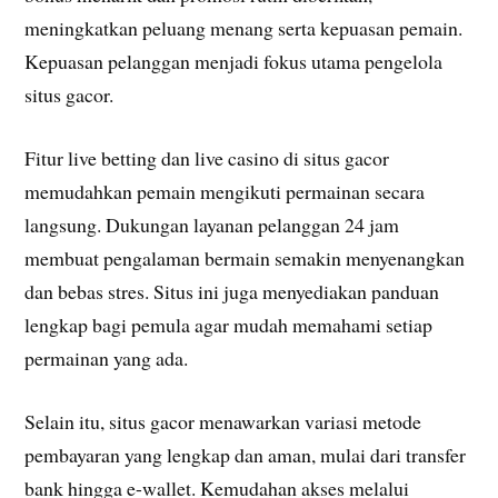
meningkatkan peluang menang serta kepuasan pemain.
Kepuasan pelanggan menjadi fokus utama pengelola
situs gacor.
Fitur live betting dan live casino di situs gacor
memudahkan pemain mengikuti permainan secara
langsung. Dukungan layanan pelanggan 24 jam
membuat pengalaman bermain semakin menyenangkan
dan bebas stres. Situs ini juga menyediakan panduan
lengkap bagi pemula agar mudah memahami setiap
permainan yang ada.
Selain itu, situs gacor menawarkan variasi metode
pembayaran yang lengkap dan aman, mulai dari transfer
bank hingga e-wallet. Kemudahan akses melalui