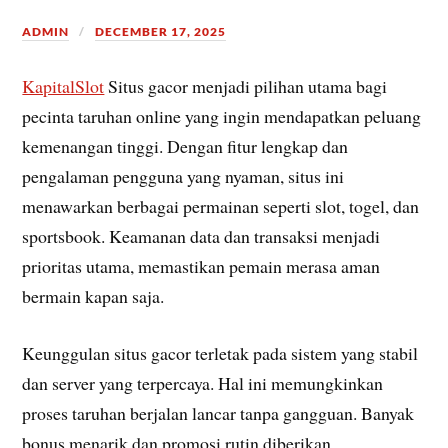
ADMIN
DECEMBER 17, 2025
KapitalSlot
Situs gacor menjadi pilihan utama bagi
pecinta taruhan online yang ingin mendapatkan peluang
kemenangan tinggi. Dengan fitur lengkap dan
pengalaman pengguna yang nyaman, situs ini
menawarkan berbagai permainan seperti slot, togel, dan
sportsbook. Keamanan data dan transaksi menjadi
prioritas utama, memastikan pemain merasa aman
bermain kapan saja.
Keunggulan situs gacor terletak pada sistem yang stabil
dan server yang terpercaya. Hal ini memungkinkan
proses taruhan berjalan lancar tanpa gangguan. Banyak
bonus menarik dan promosi rutin diberikan,