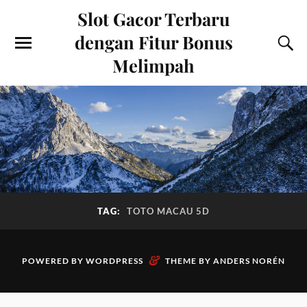
Slot Gacor Terbaru
dengan Fitur Bonus
Melimpah
TAG:
TOTO MACAU 5D
&
POWERED BY
WORDPRESS
THEME BY
ANDERS NORÉN