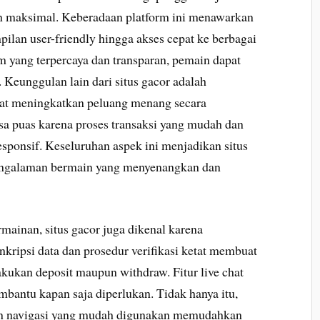
n maksimal. Keberadaan platform ini menawarkan
mpilan user-friendly hingga akses cepat ke berbagai
em yang terpercaya dan transparan, pemain dapat
Keunggulan lain dari situs gacor adalah
pat meningkatkan peluang menang secara
sa puas karena proses transaksi yang mudah dan
esponsif. Keseluruhan aspek ini menjadikan situs
pengalaman bermain yang menyenangkan dan
mainan, situs gacor juga dikenal karena
kripsi data dan prosedur verifikasi ketat membuat
kukan deposit maupun withdraw. Fitur live chat
bantu kapan saja diperlukan. Tidak hanya itu,
an navigasi yang mudah digunakan memudahkan