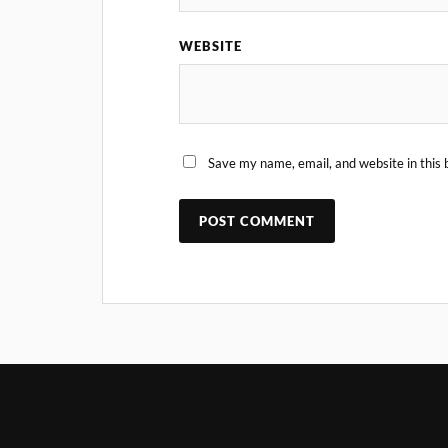
WEBSITE
Save my name, email, and website in this 