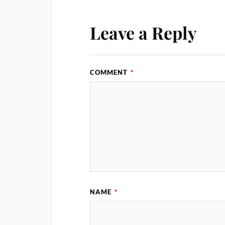
Leave a Reply
COMMENT
*
NAME
*