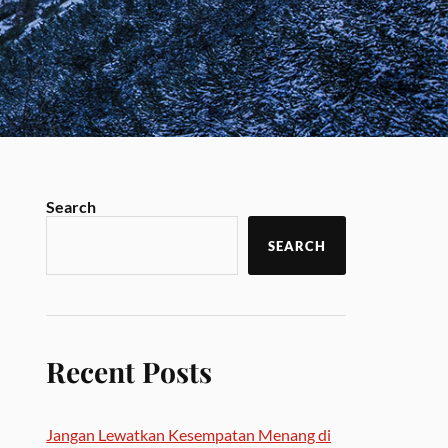
Search
SEARCH
Recent Posts
Jangan Lewatkan Kesempatan Menang di