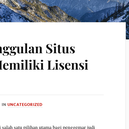
nggulan Situs
emiliki Lisensi
IN
UNCATEGORIZED
 salah satu pilihan utama bagi penggemar judi