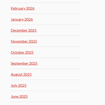
February 2026
January 2026
December 2025
November 2025
October 2025
September 2025
August 2025
July 2025
June 2025