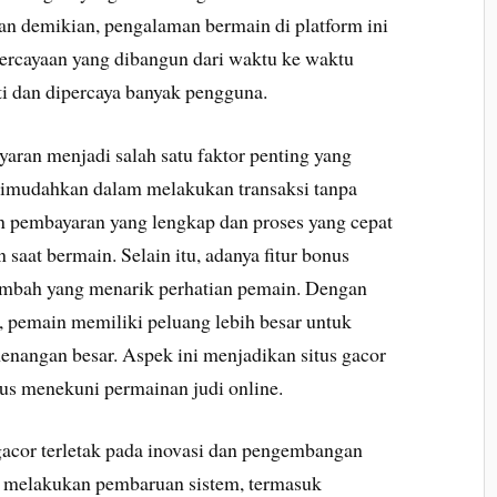
an demikian, pengalaman bermain di platform ini
ercayaan yang dibangun dari waktu ke waktu
i dan dipercaya banyak pengguna.
aran menjadi salah satu faktor penting yang
 dimudahkan dalam melakukan transaksi tanpa
han pembayaran yang lengkap dan proses yang cepat
at bermain. Selain itu, adanya fitur bonus
tambah yang menarik perhatian pemain. Dengan
, pemain memiliki peluang lebih besar untuk
nangan besar. Aspek ini menjadikan situs gacor
ius menekuni permainan judi online.
 gacor terletak pada inovasi dan pengembangan
in melakukan pembaruan sistem, termasuk