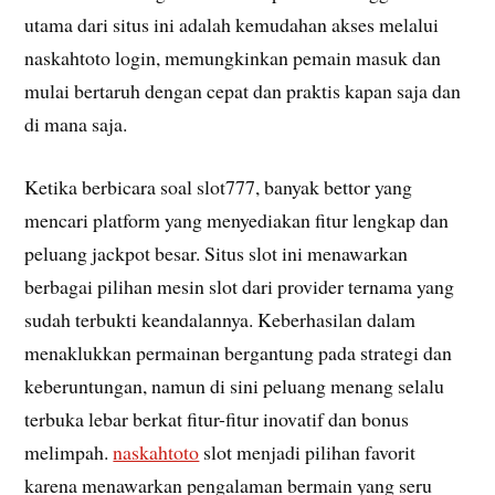
utama dari situs ini adalah kemudahan akses melalui
naskahtoto login, memungkinkan pemain masuk dan
mulai bertaruh dengan cepat dan praktis kapan saja dan
di mana saja.
Ketika berbicara soal slot777, banyak bettor yang
mencari platform yang menyediakan fitur lengkap dan
peluang jackpot besar. Situs slot ini menawarkan
berbagai pilihan mesin slot dari provider ternama yang
sudah terbukti keandalannya. Keberhasilan dalam
menaklukkan permainan bergantung pada strategi dan
keberuntungan, namun di sini peluang menang selalu
terbuka lebar berkat fitur-fitur inovatif dan bonus
melimpah.
naskahtoto
slot menjadi pilihan favorit
karena menawarkan pengalaman bermain yang seru