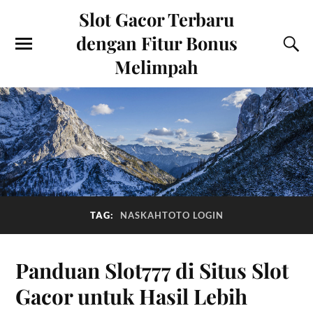
Slot Gacor Terbaru
dengan Fitur Bonus
Melimpah
TAG:
NASKAHTOTO LOGIN
Panduan Slot777 di Situs Slot
Gacor untuk Hasil Lebih