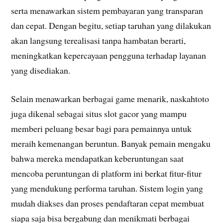
serta menawarkan sistem pembayaran yang transparan
dan cepat. Dengan begitu, setiap taruhan yang dilakukan
akan langsung terealisasi tanpa hambatan berarti,
meningkatkan kepercayaan pengguna terhadap layanan
yang disediakan.
Selain menawarkan berbagai game menarik, naskahtoto
juga dikenal sebagai situs slot gacor yang mampu
memberi peluang besar bagi para pemainnya untuk
meraih kemenangan beruntun. Banyak pemain mengaku
bahwa mereka mendapatkan keberuntungan saat
mencoba peruntungan di platform ini berkat fitur-fitur
yang mendukung performa taruhan. Sistem login yang
mudah diakses dan proses pendaftaran cepat membuat
siapa saja bisa bergabung dan menikmati berbagai