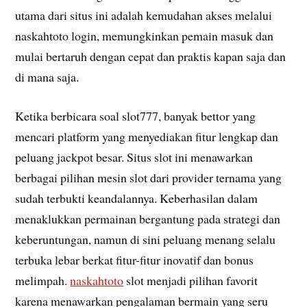
utama dari situs ini adalah kemudahan akses melalui
naskahtoto login, memungkinkan pemain masuk dan
mulai bertaruh dengan cepat dan praktis kapan saja dan
di mana saja.
Ketika berbicara soal slot777, banyak bettor yang
mencari platform yang menyediakan fitur lengkap dan
peluang jackpot besar. Situs slot ini menawarkan
berbagai pilihan mesin slot dari provider ternama yang
sudah terbukti keandalannya. Keberhasilan dalam
menaklukkan permainan bergantung pada strategi dan
keberuntungan, namun di sini peluang menang selalu
terbuka lebar berkat fitur-fitur inovatif dan bonus
melimpah.
naskahtoto
slot menjadi pilihan favorit
karena menawarkan pengalaman bermain yang seru