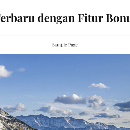
Terbaru dengan Fitur Bo
Sample Page