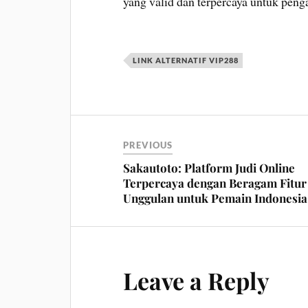
yang valid dan terpercaya untuk peng
LINK ALTERNATIF VIP288
PREVIOUS
Sakautoto: Platform Judi Online
Terpercaya dengan Beragam Fitur
Unggulan untuk Pemain Indonesia
Leave a Reply