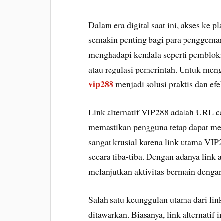
Dalam era digital saat ini, akses ke 
semakin penting bagi para penggemar
menghadapi kendala seperti pemblokir
atau regulasi pemerintah. Untuk meng
vip288
menjadi solusi praktis dan efe
Link alternatif VIP288 adalah URL c
memastikan pengguna tetap dapat me
sangat krusial karena link utama VIP2
secara tiba-tiba. Dengan adanya link a
melanjutkan aktivitas bermain deng
Salah satu keunggulan utama dari li
ditawarkan. Biasanya, link alternati