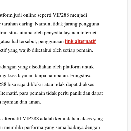
platform judi online seperti VIP288 menjadi
 taruhan daring. Namun, tidak jarang pengguna
an situs utama oleh penyedia layanan internet
link alternatif
atasi hal tersebut, penggunaan
ktif yang wajib diketahui oleh setiap pemain.
adangan yang disediakan oleh platform untuk
ngakses layanan tanpa hambatan. Fungsinya
88 bisa saja diblokir atau tidak dapat diakses
lternatif, para pemain tidak perlu panik dan dapat
an nyaman dan aman.
nk alternatif VIP288 adalah kemudahan akses yang
f ini memiliki performa yang sama baiknya dengan