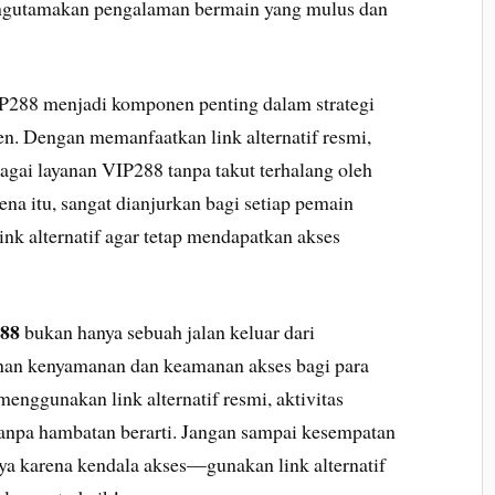
engutamakan pengalaman bermain yang mulus dan
VIP288 menjadi komponen penting dalam strategi
ien. Dengan memanfaatkan link alternatif resmi,
agai layanan VIP288 tanpa takut terhalang oleh
rena itu, sangat dianjurkan bagi setiap pemain
ink alternatif agar tetap mendapatkan akses
288
bukan hanya sebuah jalan keluar dari
inan kenyamanan dan keamanan akses bagi para
enggunakan link alternatif resmi, aktivitas
 tanpa hambatan berarti. Jangan sampai kesempatan
ya karena kendala akses—gunakan link alternatif