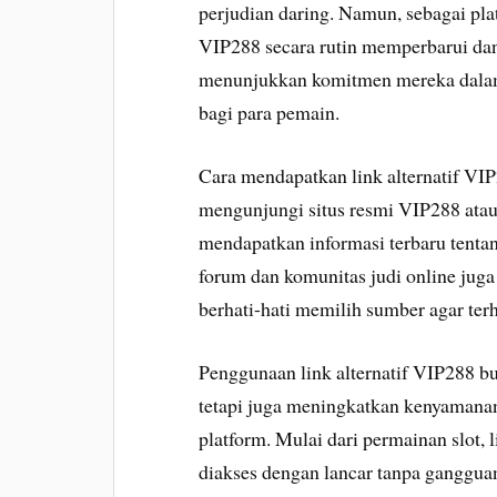
perjudian daring. Namun, sebagai pla
VIP288 secara rutin memperbarui dan 
menunjukkan komitmen mereka dalam
bagi para pemain.
Cara mendapatkan link alternatif VI
mengunjungi situs resmi VIP288 atau
mendapatkan informasi terbaru tentan
forum dan komunitas judi online juga 
berhati-hati memilih sumber agar terh
Penggunaan link alternatif VIP288 b
tetapi juga meningkatkan kenyamana
platform. Mulai dari permainan slot, 
diakses dengan lancar tanpa ganggua