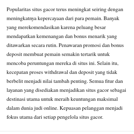
Popularitas situs gacor terus meningkat seiring dengan
meningkatnya kepercayaan dari para pemain. Banyak
yang merekomendasikan karena peluang besar
mendapatkan kemenangan dan bonus menarik yang
ditawarkan secara rutin. Penawaran promosi dan bonus
deposit membuat pemain semakin tertarik untuk
mencoba peruntungan mereka di situs ini. Selain itu,
kecepatan proses withdrawal dan deposit yang tidak
berbelit menjadi nilai tambah penting. Semua fitur dan
layanan yang disediakan menjadikan situs gacor sebagai
destinasi utama untuk meraih keuntungan maksimal
dalam dunia judi online. Kepuasan pelanggan menjadi
fokus utama dari setiap pengelola situs gacor.