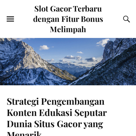
Slot Gacor Terbaru
dengan Fitur Bonus
Melimpah
Strategi Pengembangan
Konten Edukasi Seputar
Dunia Situs Gacor yang
Menarik