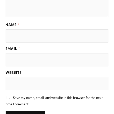
NAME
*
EMAIL
*
WEBSITE
Save my name, email, and website in this browser for the next
time I comment.