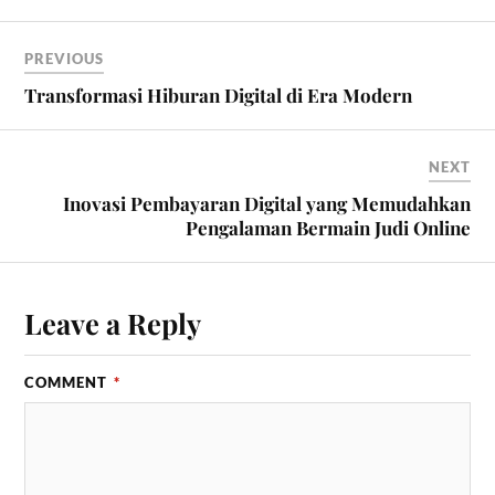
PREVIOUS
Transformasi Hiburan Digital di Era Modern
NEXT
Inovasi Pembayaran Digital yang Memudahkan
Pengalaman Bermain Judi Online
Leave a Reply
COMMENT
*