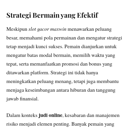
Strategi Bermain yang Efektif
Meskipun
slot gacor maxwin
menawarkan peluang
besar, memahami pola permainan dan mengatur strategi
tetap menjadi kunci sukses. Pemain dianjurkan untuk
mengatur batas modal bermain, memilih waktu yang
tepat, serta memanfaatkan promosi dan bonus yang
ditawarkan platform. Strategi ini tidak hanya
meningkatkan peluang menang, tetapi juga membantu
menjaga keseimbangan antara hiburan dan tanggung
jawab finansial.
judi online
Dalam konteks
, kesabaran dan manajemen
risiko menjadi elemen penting. Banyak pemain yang