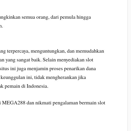
gkinkan semua orang, dari pemula hingga
n.
 yang terpercaya, menguntungkan, dan memudahkan
n yang sangat baik. Selain menyediakan slot
itus ini juga menjamin proses penarikan dana
keunggulan ini, tidak mengherankan jika
k pemain di Indonesia.
r di MEGA288 dan nikmati pengalaman bermain slot