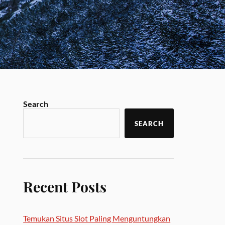
Search
SEARCH
Recent Posts
Temukan Situs Slot Paling Menguntungkan