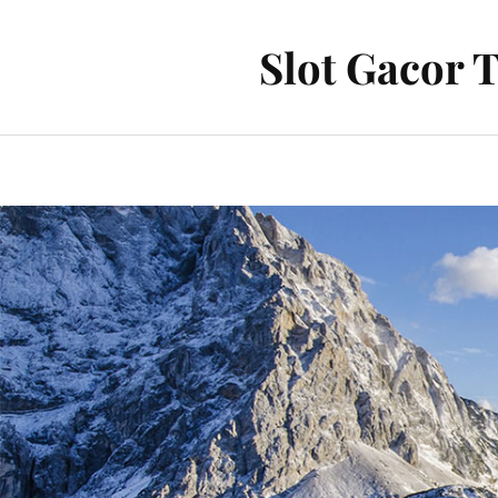
Slot Gacor 