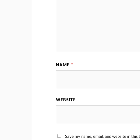
NAME
*
WEBSITE
Save my name, email, and website in this 