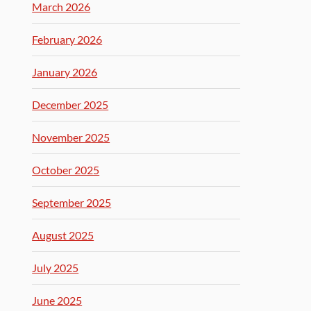
March 2026
February 2026
January 2026
December 2025
November 2025
October 2025
September 2025
August 2025
July 2025
June 2025