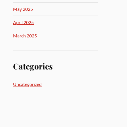
May 2025
April 2025
March 2025
Categories
Uncategorized