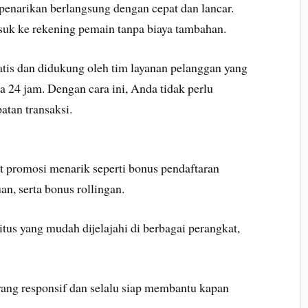
enarikan berlangsung dengan cepat dan lancar.
uk ke rekening pemain tanpa biaya tambahan.
s dan didukung oleh tim layanan pelanggan yang
 24 jam. Dengan cara ini, Anda tidak perlu
atan transaksi.
 promosi menarik seperti bonus pendaftaran
n, serta bonus rollingan.
us yang mudah dijelajahi di berbagai perangkat,
ang responsif dan selalu siap membantu kapan