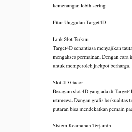
kemenangan lebih sering.
Fitur Unggulan Target4D
Link Slot Terkini
Target4D senantiasa menyajikan taut
mengakses permainan. Dengan cara in
untuk memperoleh jackpot berharga.
Slot 4D Gacor
Beragam slot 4D yang ada di Targe
istimewa. Dengan grafis berkualitas 
putaran bisa mendekatkan pemain p
Sistem Keamanan Terjamin