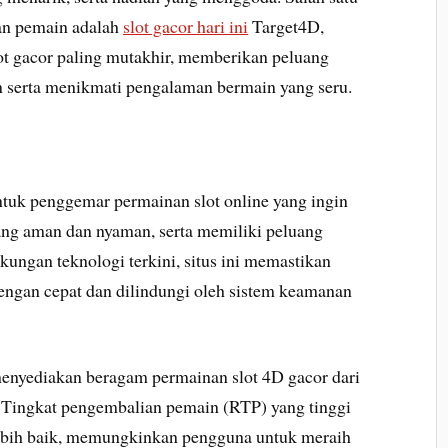
gan pemain adalah
slot gacor hari ini
Target4D,
lot gacor paling mutakhir, memberikan peluang
serta menikmati pengalaman bermain yang seru.
ntuk penggemar permainan slot online yang ingin
g aman dan nyaman, serta memiliki peluang
ungan teknologi terkini, situs ini memastikan
dengan cepat dan dilindungi oleh sistem keamanan
 menyediakan beragam permainan slot 4D gacor dari
. Tingkat pengembalian pemain (RTP) yang tinggi
bih baik, memungkinkan pengguna untuk meraih