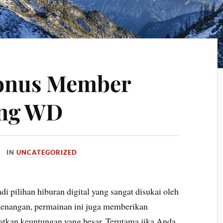
Bonus Member
ung WD
IN
UNCATEGORIZED
di pilihan hiburan digital yang sangat disukai oleh
senangan, permainan ini juga memberikan
tkan keuntungan yang besar. Terutama jika Anda