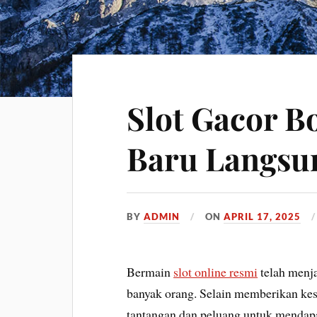
Slot Gacor 
Baru Langs
BY
ADMIN
ON
APRIL 17, 2025
Bermain
slot online resmi
telah menja
banyak orang. Selain memberikan ke
tantangan dan peluang untuk mendapa