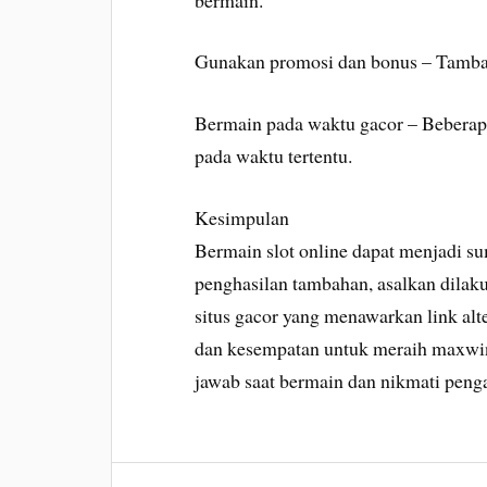
Gunakan promosi dan bonus – Tamba
Bermain pada waktu gacor – Bebera
pada waktu tertentu.
Kesimpulan
Bermain slot online dapat menjadi s
penghasilan tambahan, asalkan dilakuk
situs gacor yang menawarkan link alt
dan kesempatan untuk meraih maxwin 
jawab saat bermain dan nikmati penga