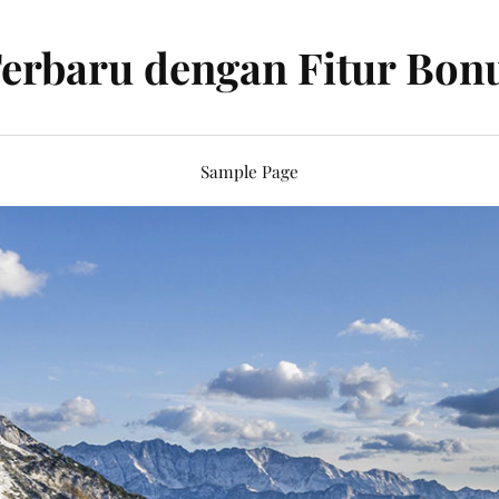
Terbaru dengan Fitur Bo
Sample Page