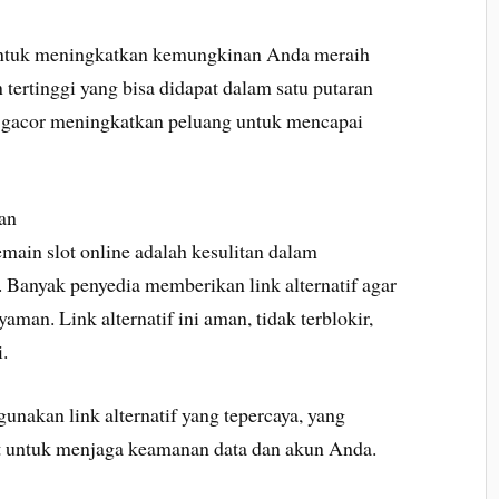
 untuk meningkatkan kemungkinan Anda meraih
rtinggi yang bisa didapat dalam satu putaran
tus gacor meningkatkan peluang untuk mencapai
an
ain slot online adalah kesulitan dalam
. Banyak penyedia memberikan link alternatif agar
man. Link alternatif ini aman, tidak terblokir,
.
akan link alternatif yang tepercaya, yang
but untuk menjaga keamanan data dan akun Anda.