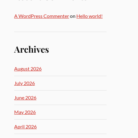
A WordPress Commenter
on
Hello world!
Archives
August 2026
July 2026
June 2026
May 2026
April 2026