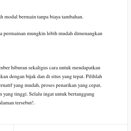
h modal bermain tanpa biaya tambahan.
pa permainan mungkin lebih mudah dimenangkan
umber hiburan sekaligus cara untuk mendapatkan
an dengan bijak dan di situs yang tepat. Pilihlah
ernatif yang mudah, proses penarikan yang cepat,
yang tinggi. Selalu ingat untuk bertanggung
laman tersebut!.