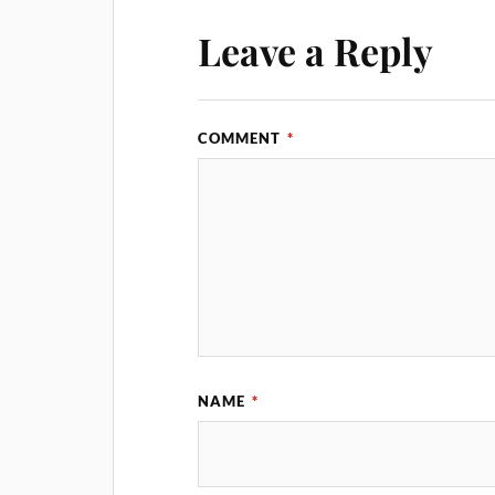
Leave a Reply
COMMENT
*
NAME
*