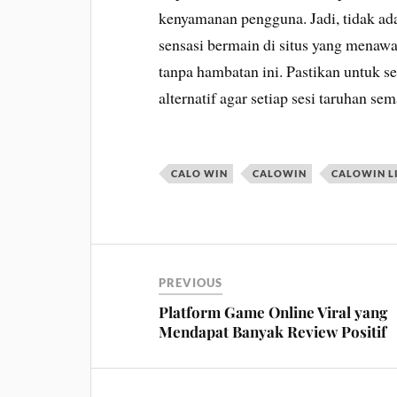
kenyamanan pengguna. Jadi, tidak a
sensasi bermain di situs yang menawa
tanpa hambatan ini. Pastikan untuk se
alternatif agar setiap sesi taruhan
CALO WIN
CALOWIN
CALOWIN L
PREVIOUS
Platform Game Online Viral yang
Mendapat Banyak Review Positif