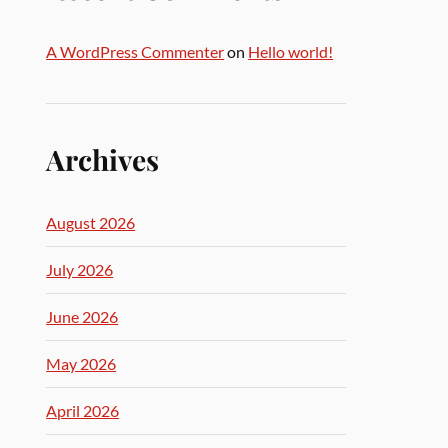
A WordPress Commenter
on
Hello world!
Archives
August 2026
July 2026
June 2026
May 2026
April 2026