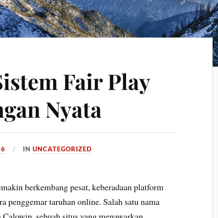
istem Fair Play
gan Nyata
26
IN
UNCATEGORIZED
emakin berkembang pesat, keberadaan platform
ara penggemar taruhan online. Salah satu nama
h Calowin, sebuah situs yang menawarkan