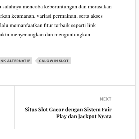
da salahnya mencoba keberuntungan dan merasakan
rkan keamanan, variasi permainan, serta akses
lalu memanfaatkan fitur terbaik seperti link
 semakin menyenangkan dan menguntungkan.
INK ALTERNATIF
CALOWIN SLOT
NEXT
Situs Slot Gacor dengan Sistem Fair
Play dan Jackpot Nyata