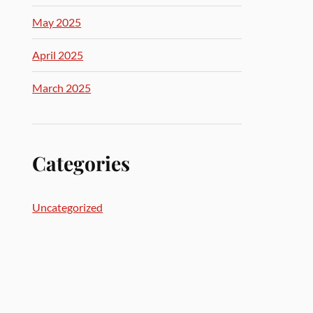
May 2025
April 2025
March 2025
Categories
Uncategorized