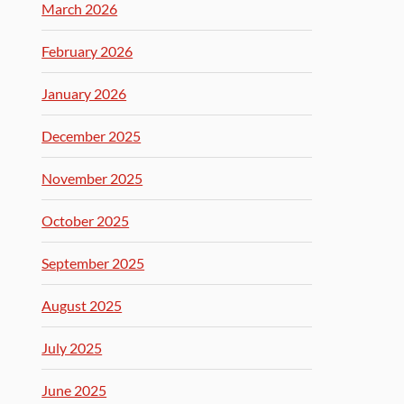
March 2026
February 2026
January 2026
December 2025
November 2025
October 2025
September 2025
August 2025
July 2025
June 2025