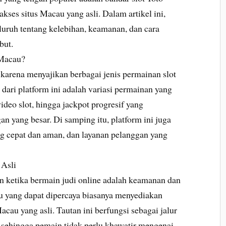
kses situs Macau yang asli. Dalam artikel ini,
uruh tentang kelebihan, keamanan, dan cara
but.
 Macau?
 karena menyajikan berbagai jenis permainan slot
dari platform ini adalah variasi permainan yang
ideo slot, hingga jackpot progresif yang
yang besar. Di samping itu, platform ini juga
ng cepat dan aman, dan layanan pelanggan yang
 Asli
n ketika bermain judi online adalah keamanan dan
au yang dapat dipercaya biasanya menyediakan
cau yang asli. Tautan ini berfungsi sebagai jalur
, sehingga pemain tidak perlu khawatir mengenai