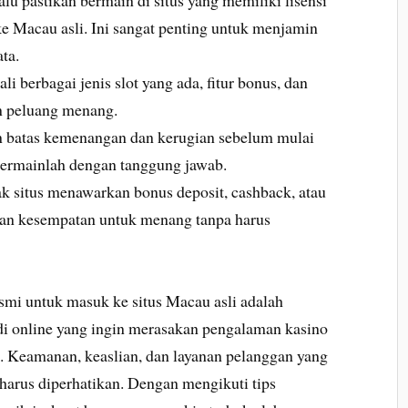
alu pastikan bermain di situs yang memiliki lisensi
e Macau asli. Ini sangat penting untuk menjamin
ta.
i berbagai jenis slot yang ada, fitur bonus, dan
n peluang menang.
n batas kemenangan dan kerugian sebelum mulai
 bermainlah dengan tanggung jawab.
 situs menawarkan bonus deposit, cashback, atau
kan kesempatan untuk menang tanpa harus
smi untuk masuk ke situs Macau asli adalah
udi online yang ingin merasakan pengalaman kasino
. Keamanan, keaslian, dan layanan pelanggan yang
 harus diperhatikan. Dengan mengikuti tips