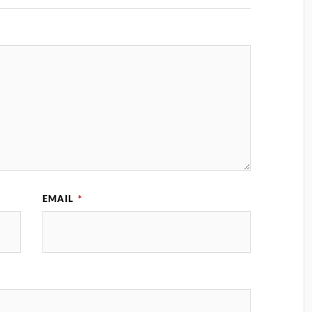
EMAIL
*