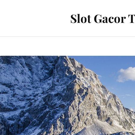
Slot Gacor 