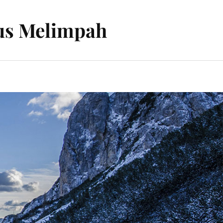
nus Melimpah