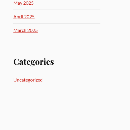
May 2025
April 2025
March 2025
Categories
Uncategorized