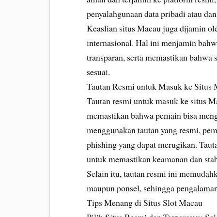
penyalahgunaan data pribadi atau da
Keaslian situs Macau juga dijamin ole
internasional. Hal ini menjamin bah
transparan, serta memastikan bahwa
sesuai.
Tautan Resmi untuk Masuk ke Situs
Tautan resmi untuk masuk ke situs M
memastikan bahwa pemain bisa meng
menggunakan tautan yang resmi, pemai
phishing yang dapat merugikan. Tautan
untuk memastikan keamanan dan stabi
Selain itu, tautan resmi ini memudah
maupun ponsel, sehingga pengalaman 
Tips Menang di Situs Slot Macau