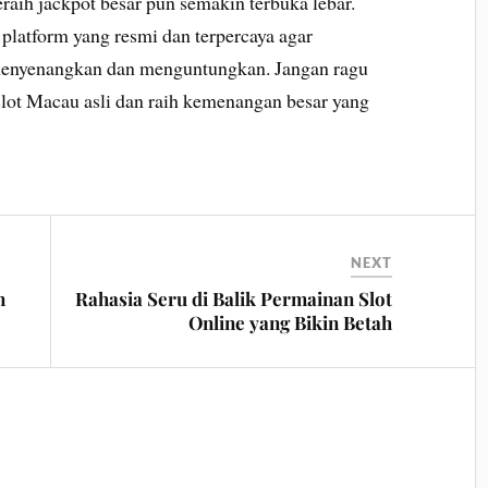
raih jackpot besar pun semakin terbuka lebar.
 platform yang resmi dan terpercaya agar
menyenangkan dan menguntungkan. Jangan ragu
slot Macau asli dan raih kemenangan besar yang
NEXT
n
Rahasia Seru di Balik Permainan Slot
Online yang Bikin Betah