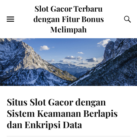
Slot Gacor Terbaru
dengan Fitur Bonus
Melimpah
Situs Slot Gacor dengan
Sistem Keamanan Berlapis
dan Enkripsi Data