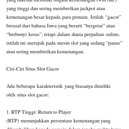
yang tinggi dan sering memberikan jackpot atau
kemenangan besar kepada para pemain. Istilah “gacor”
berasal dari bahasa Jawa yang berarti “bergetar” atau
“berbunyi keras”, tetapi dalam dunia perjudian online,
istilah ini merujuk pada mesin slot yang sedang “panas”
atau sering memberikan kemenangan.
Ciri-Ciri Situs Slot Gacor
Ada beberapa karakteristik yang biasanya dimiliki
oleh situs slot gacor:
1. RTP Tinggi: Return to Player
(RTP) menunjukkan persentase kemenangan yang