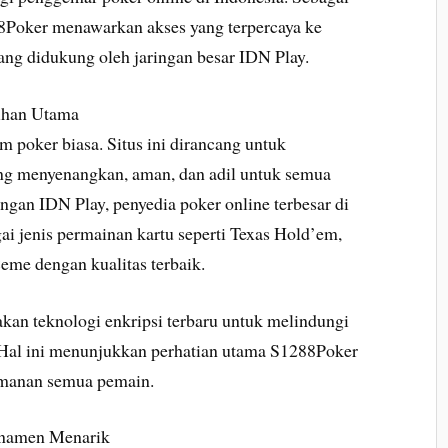
288Poker menawarkan akses yang terpercaya ke
ang didukung oleh jaringan besar IDN Play.
ihan Utama
 poker biasa. Situs ini dirancang untuk
g menyenangkan, aman, dan adil untuk semua
gan IDN Play, penyedia poker online terbesar di
i jenis permainan kartu seperti Texas Hold’em,
me dengan kualitas terbaik.
kan teknologi enkripsi terbaru untuk melindungi
. Hal ini menunjukkan perhatian utama S1288Poker
manan semua pemain.
rnamen Menarik