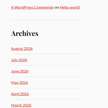
A WordPress Commenter
on
Hello world!
Archives
August 2026
July 2026
June 2026
May 2026
April 2026
March 2026