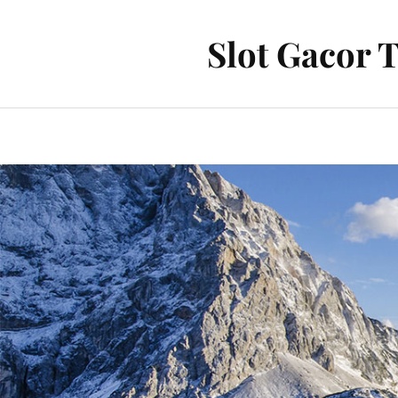
Slot Gacor 