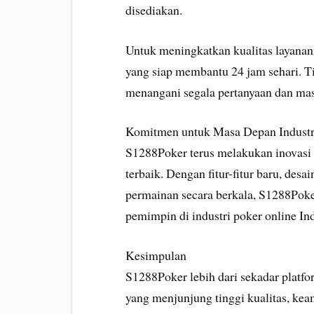
disediakan.
Untuk meningkatkan kualitas layanan
yang siap membantu 24 jam sehari. Tim
menangani segala pertanyaan dan mas
Komitmen untuk Masa Depan Industri
S1288Poker terus melakukan inovasi
terbaik. Dengan fitur-fitur baru, des
permainan secara berkala, S1288Po
pemimpin di industri poker online In
Kesimpulan
S1288Poker lebih dari sekadar platfo
yang menjunjung tinggi kualitas, ke