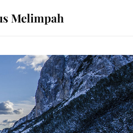
nus Melimpah