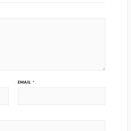
EMAIL
*