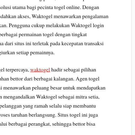
solusi utama bagi pecinta togel online. Dengan
mudahkan akses, Waktogel menawarkan pengalaman
an. Pengguna cukup melakukan Waktogel login
berbagai permainan togel dengan tingkat
dari situs ini terletak pada kecepatan transaksi
iurkan setiap pemainnya.
el terpercaya,
waktogel
hadir sebagai pilihan
n bettor dari berbagai kalangan. Agen togel
ini menawarkan peluang besar untuk mendapatkan
 mengandalkan Waktogel sebagai mitra setia,
 pelanggan yang ramah selalu siap membantu
ses taruhan berlangsung. Situs togel ini juga
ui berbagai perangkat, sehingga bettor bisa