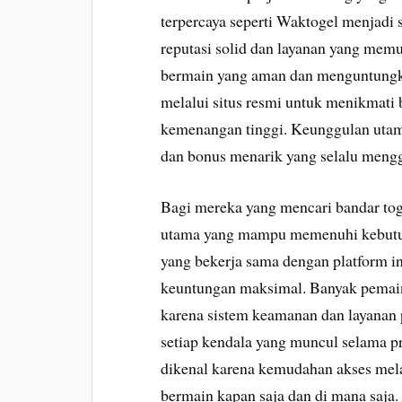
terpercaya seperti Waktogel menjadi 
reputasi solid dan layanan yang me
bermain yang aman dan menguntungk
melalui situs resmi untuk menikmati 
kemenangan tinggi. Keunggulan utama 
dan bonus menarik yang selalu mengg
Bagi mereka yang mencari bandar tog
utama yang mampu memenuhi kebutuha
yang bekerja sama dengan platform 
keuntungan maksimal. Banyak pemain
karena sistem keamanan dan layanan
setiap kendala yang muncul selama pro
dikenal karena kemudahan akses melal
bermain kapan saja dan di mana saja.