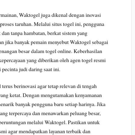
rmainan, Waktogel juga dikenal dengan inovasi
roses taruhan. Melalui situs togel ini, pengguna
 dan tanpa hambatan, berkat sistem yang
eran jika banyak pemain menyebut Waktogel sebagai
nangan besar dalam togel online. Keberhasilan
a kepercayaan yang diberikan oleh agen togel resmi
pecinta judi daring saat ini.
 terus berinovasi agar tetap relevan di tengah
ng yang ketat. Dengan mengutamakan kenyamanan
narik banyak pengguna baru setiap harinya. Jika
ang terpercaya dan menawarkan peluang besar,
beruntungan melalui Waktogel. Pastikan untuk
esmi agar mendapatkan layanan terbaik dan