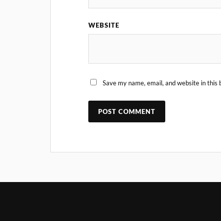
WEBSITE
Save my name, email, and website in this 