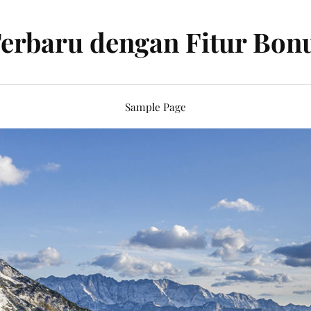
Terbaru dengan Fitur Bo
Sample Page