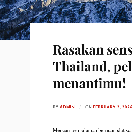
Rasakan sensa
Thailand, pe
menantimu!
BY
ADMIN
ON
FEBRUARY 2, 202
Mencari pengalaman bermain slot 