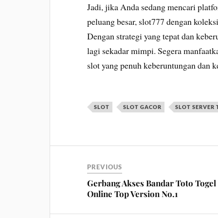
Jadi, jika Anda sedang mencari platf
peluang besar, slot777 dengan koleksi
Dengan strategi yang tepat dan kebe
lagi sekadar mimpi. Segera manfaatka
slot yang penuh keberuntungan dan k
SLOT
SLOT GACOR
SLOT SERVER
PREVIOUS
Gerbang Akses Bandar Toto Togel
Online Top Version No.1