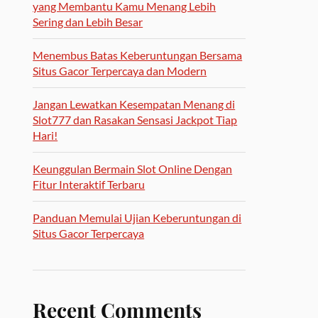
yang Membantu Kamu Menang Lebih
Sering dan Lebih Besar
Menembus Batas Keberuntungan Bersama
Situs Gacor Terpercaya dan Modern
Jangan Lewatkan Kesempatan Menang di
Slot777 dan Rasakan Sensasi Jackpot Tiap
Hari!
Keunggulan Bermain Slot Online Dengan
Fitur Interaktif Terbaru
Panduan Memulai Ujian Keberuntungan di
Situs Gacor Terpercaya
Recent Comments