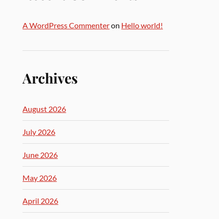
A WordPress Commenter
on
Hello world!
Archives
August 2026
July 2026
June 2026
May 2026
April 2026