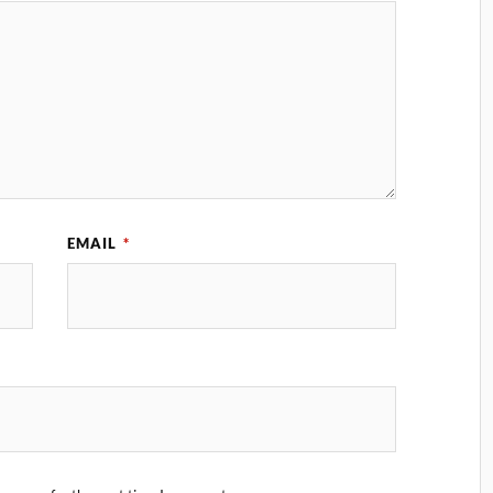
EMAIL
*