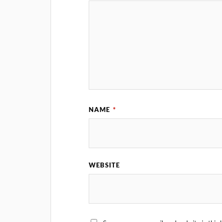
NAME
*
WEBSITE