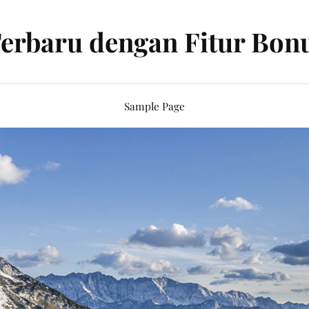
Terbaru dengan Fitur Bo
Sample Page