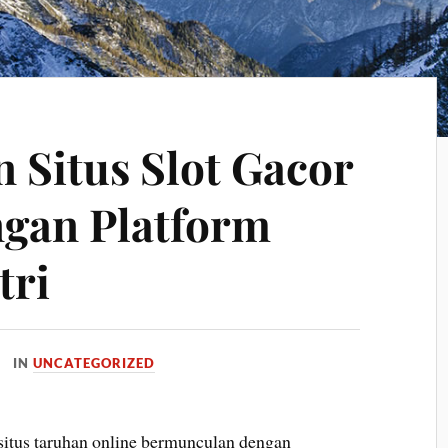
 Situs Slot Gacor
ngan Platform
tri
IN
UNCATEGORIZED
 situs taruhan online bermunculan dengan