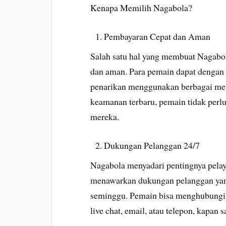
Kenapa Memilih Nagabola?
Pembayaran Cepat dan Aman
Salah satu hal yang membuat Nagabo
dan aman. Para pemain dapat dengan
penarikan menggunakan berbagai met
keamanan terbaru, pemain tidak perlu
mereka.
Dukungan Pelanggan 24/7
Nagabola menyadari pentingnya pelay
menawarkan dukungan pelanggan yang 
seminggu. Pemain bisa menghubungi t
live chat, email, atau telepon, kapa