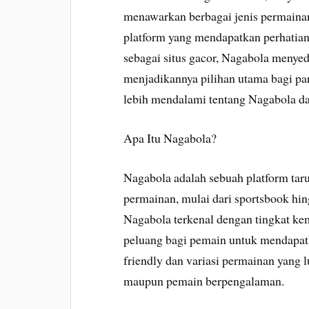
menawarkan berbagai jenis permainan
platform yang mendapatkan perhatia
sebagai situs gacor, Nagabola menyed
menjadikannya pilihan utama bagi par
lebih mendalami tentang Nagabola d
Apa Itu Nagabola?
Nagabola adalah sebuah platform tar
permainan, mulai dari sportsbook hin
Nagabola terkenal dengan tingkat ke
peluang bagi pemain untuk mendapat
friendly dan variasi permainan yang 
maupun pemain berpengalaman.