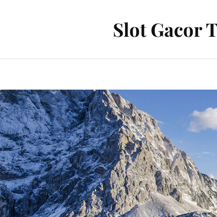
Slot Gacor 