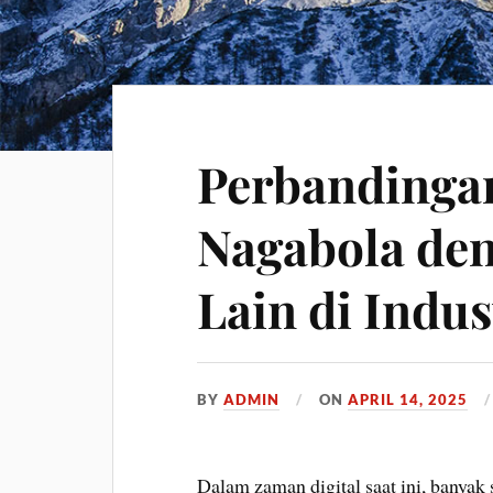
Perbandingan
Nagabola de
Lain di Indus
BY
ADMIN
ON
APRIL 14, 2025
Dalam zaman digital saat ini, banyak