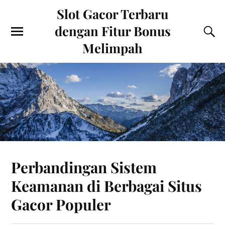
Slot Gacor Terbaru
dengan Fitur Bonus
Melimpah
Perbandingan Sistem
Keamanan di Berbagai Situs
Gacor Populer