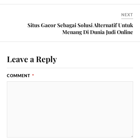
NEXT
Situs Gacor Sebagai Solusi Alternatif Untuk
Menang Di Dunia Judi Online
Leave a Reply
COMMENT
*