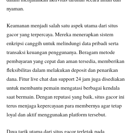
nyaman.
Keamanan menjadi salah satu aspek utama dari situs
gacor yang terpercaya. Mereka menerapkan sistem
enkripsi canggih untuk melindungi data pribadi serta
transaksi keuangan penggunanya. Beragam metode
pembayaran yang cepat dan aman tersedia, memberikan
fleksibilitas dalam melakukan deposit dan penarikan
dana. Fitur live chat dan support 24 jam juga disediakan
untuk membantu pemain mengatasi berbagai kendala
saat bermain. Dengan reputasi yang baik, situs gacor ini
terus menjaga kepercayaan para membernya agar tetap
loyal dan aktif menggunakan platform tersebut.
Daya tarik utama dari situs gacor terletak pada