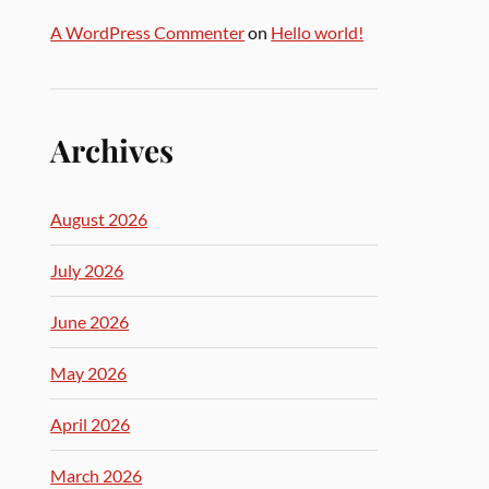
A WordPress Commenter
on
Hello world!
Archives
August 2026
July 2026
June 2026
May 2026
April 2026
March 2026