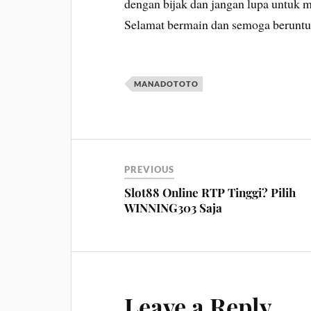
dengan bijak dan jangan lupa untuk 
Selamat bermain dan semoga berunt
MANADOTOTO
PREVIOUS
Slot88 Online RTP Tinggi? Pilih
WINNING303 Saja
Leave a Reply