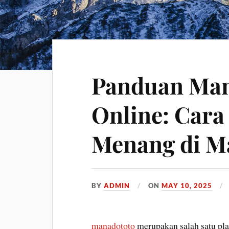
Panduan Man
Online: Cara
Menang di M
BY
ADMIN
ON
MAY 10, 2025
manadototo
merupakan salah satu pla