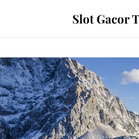
Slot Gacor 