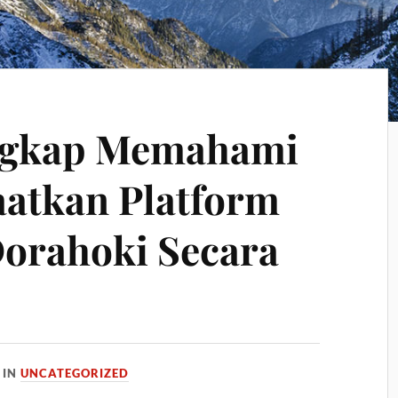
ngkap Memahami
atkan Platform
Dorahoki Secara
IN
UNCATEGORIZED