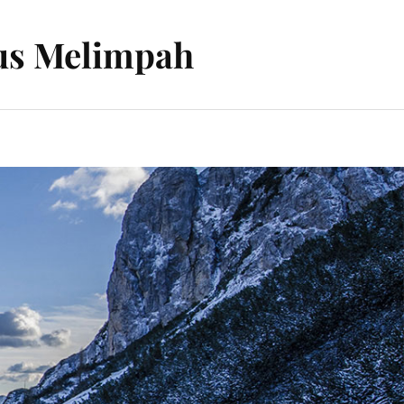
nus Melimpah