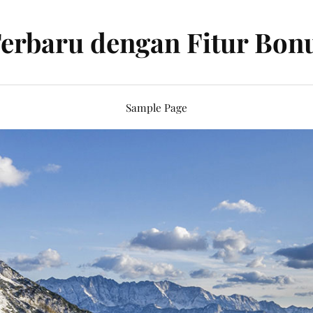
Terbaru dengan Fitur Bo
Sample Page