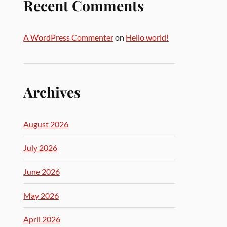
Recent Comments
A WordPress Commenter
on
Hello world!
Archives
August 2026
July 2026
June 2026
May 2026
April 2026