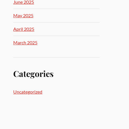
June 2025
May 2025
April 2025
March 2025
Categories
Uncategorized