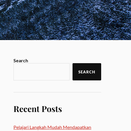
Search
SEARCH
Recent Posts
Pelajari Langkah Mudah Mendapatkan