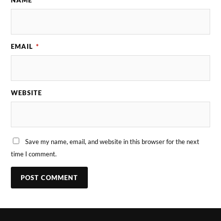
NAME
*
EMAIL
*
WEBSITE
Save my name, email, and website in this browser for the next
time I comment.