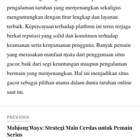
pengalaman taruhan yang menyenangkan sekaligus
menguntungkan dengan fitur lengkap dan layanan
terbaik. Kepercayaan terhadap platform ini terus terjaga
berkat reputasi yang solid dan komitmen terhadap
keamanan serta kenyamanan pengguna. Banyak pemain
yang merasakan manfaat nyata dari penggunaan situs
gacor, baik dari segi keuntungan maupun pengalaman
bermain yang menyenangkan. Hal ini menjadikan situs
gacor sebagai pilihan utama dalam dunia taruhan online
saat ini.
PREVIOUS
Mahjong Ways: Strategi Main Cerdas untuk Pemain
Serius