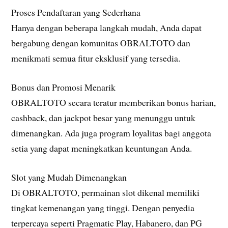
Proses Pendaftaran yang Sederhana
Hanya dengan beberapa langkah mudah, Anda dapat
bergabung dengan komunitas OBRALTOTO dan
menikmati semua fitur eksklusif yang tersedia.
Bonus dan Promosi Menarik
OBRALTOTO secara teratur memberikan bonus harian,
cashback, dan jackpot besar yang menunggu untuk
dimenangkan. Ada juga program loyalitas bagi anggota
setia yang dapat meningkatkan keuntungan Anda.
Slot yang Mudah Dimenangkan
Di OBRALTOTO, permainan slot dikenal memiliki
tingkat kemenangan yang tinggi. Dengan penyedia
terpercaya seperti Pragmatic Play, Habanero, dan PG