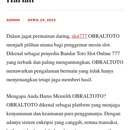
ADMIN
APRIL 29, 2025
Dalam jagat permainan daring,
slot777
OBRALTOTO
menjadi pilihan utama bagi penggemar mesin slot.
Dikenal sebagai penyedia Bandar Toto Slot Online 777
yang terbaik dan paling menguntungkan, OBRALTOTO
menawarkan pengalaman bermain yang tidak hanya
menyenangkan tetapi juga memberi hasil.
Mengapa Anda Harus Memilih OBRALTOTO?
OBRALTOTO dikenal sebagai platform yang menjaga
kenyamanan dan keamanan para penggunanya. Dengan
adanya sistem enkripsi yang canggih, semua transaksi,