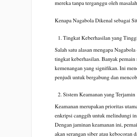
mereka tanpa terganggu oleh masalah 
Kenapa Nagabola Dikenal sebagai Si
Tingkat Keberhasilan yang Tingg
Salah satu alasan mengapa Nagabola d
tingkat keberhasilan. Banyak pemain 
kemenangan yang signifikan. Ini men
penjudi untuk bergabung dan mencob
Sistem Keamanan yang Terjamin
Keamanan merupakan prioritas utama
enkripsi canggih untuk melindungi in
Dengan jaminan keamanan ini, pemai
akan serangan siber atau kebocoran d