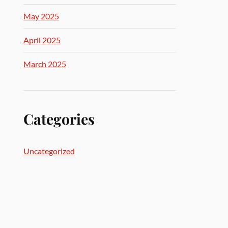
May 2025
April 2025
March 2025
Categories
Uncategorized