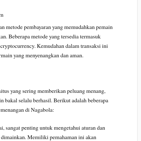
am
han metode pembayaran yang memudahkan pemain
an. Beberapa metode yang tersedia termasuk
n cryptocurrency. Kemudahan dalam transaksi ini
rmain yang menyenangkan dan aman.
situs yang sering memberikan peluang menang,
n bakal selalu berhasil. Berikut adalah beberapa
emenangan di Nagabola:
, sangat penting untuk mengetahui aturan dan
an dimainkan. Memiliki pemahaman ini akan