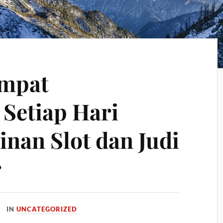
empat
Setiap Hari
nan Slot dan Judi
r
IN
UNCATEGORIZED