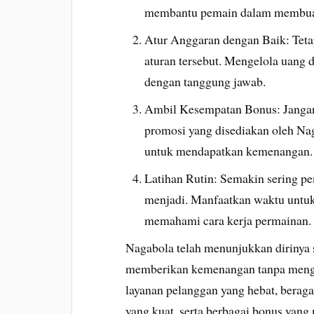
membantu pemain dalam membuat 
Atur Anggaran dengan Baik: Teta
aturan tersebut. Mengelola uang 
dengan tanggung jawab.
Ambil Kesempatan Bonus: Janga
promosi yang disediakan oleh Na
untuk mendapatkan kemenangan.
Latihan Rutin: Semakin sering pe
menjadi. Manfaatkan waktu untuk
memahami cara kerja permainan.
Nagabola telah menunjukkan dirinya s
memberikan kemenangan tanpa menga
layanan pelanggan yang hebat, berag
yang kuat, serta berbagai bonus yang