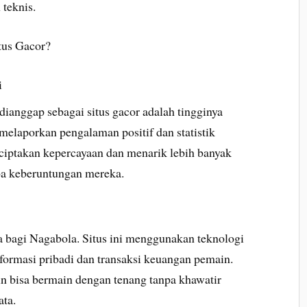
teknis.
tus Gacor?
i
ianggap sebagai situs gacor adalah tingginya
melaporkan pengalaman positif dan statistik
ciptakan kepercayaan dan menarik lebih banyak
a keberuntungan mereka.
 bagi Nagabola. Situs ini menggunakan teknologi
formasi pribadi dan transaksi keuangan pemain.
n bisa bermain dengan tenang tanpa khawatir
ata.