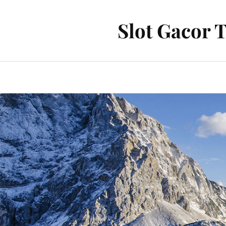
Slot Gacor 