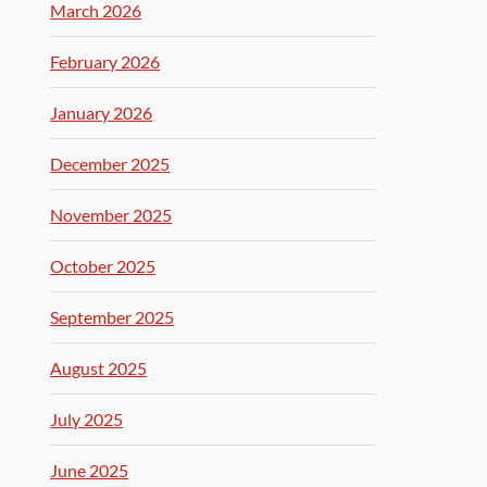
March 2026
February 2026
January 2026
December 2025
November 2025
October 2025
September 2025
August 2025
July 2025
June 2025