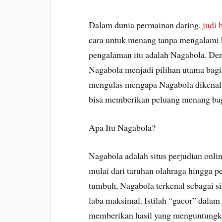
Dalam dunia permainan daring,
judi 
cara untuk menang tanpa mengalami 
pengalaman itu adalah Nagabola. Den
Nagabola menjadi pilihan utama bagi p
mengulas mengapa Nagabola dikenal s
bisa memberikan peluang menang ba
Apa Itu Nagabola?
Nagabola adalah situs perjudian onl
mulai dari taruhan olahraga hingga p
tumbuh, Nagabola terkenal sebagai s
laba maksimal. Istilah “gacor” dalam
memberikan hasil yang menguntungka