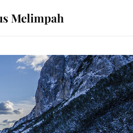
nus Melimpah