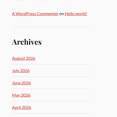
A WordPress Commenter
on
Hello world!
Archives
August 2026
July 2026
June 2026
May 2026
April 2026