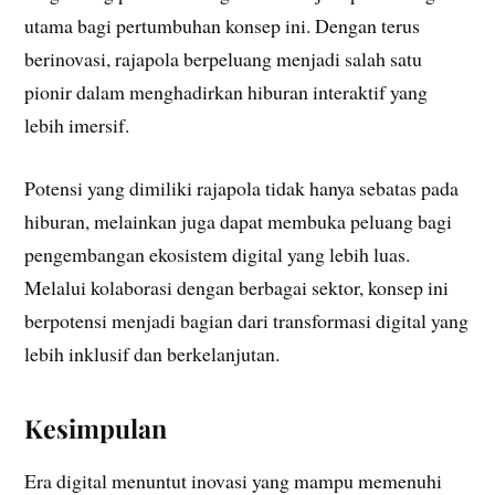
utama bagi pertumbuhan konsep ini. Dengan terus
berinovasi, rajapola berpeluang menjadi salah satu
pionir dalam menghadirkan hiburan interaktif yang
lebih imersif.
Potensi yang dimiliki rajapola tidak hanya sebatas pada
hiburan, melainkan juga dapat membuka peluang bagi
pengembangan ekosistem digital yang lebih luas.
Melalui kolaborasi dengan berbagai sektor, konsep ini
berpotensi menjadi bagian dari transformasi digital yang
lebih inklusif dan berkelanjutan.
Kesimpulan
Era digital menuntut inovasi yang mampu memenuhi