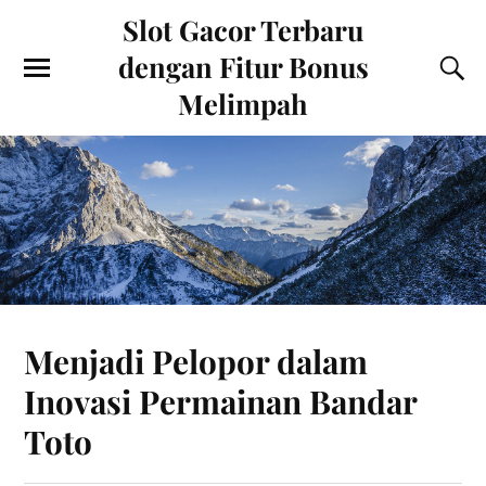
Slot Gacor Terbaru
dengan Fitur Bonus
Melimpah
Menjadi Pelopor dalam
Inovasi Permainan Bandar
Toto