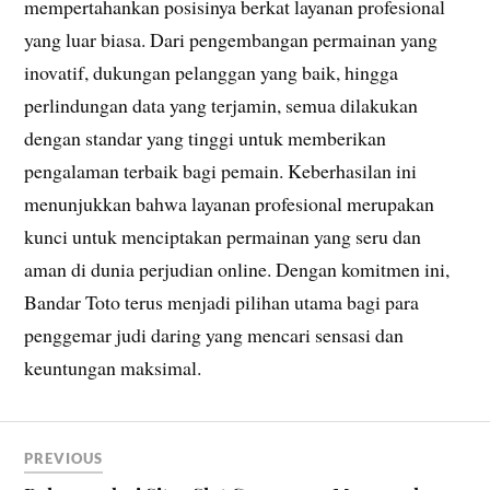
mempertahankan posisinya berkat layanan profesional
yang luar biasa. Dari pengembangan permainan yang
inovatif, dukungan pelanggan yang baik, hingga
perlindungan data yang terjamin, semua dilakukan
dengan standar yang tinggi untuk memberikan
pengalaman terbaik bagi pemain. Keberhasilan ini
menunjukkan bahwa layanan profesional merupakan
kunci untuk menciptakan permainan yang seru dan
aman di dunia perjudian online. Dengan komitmen ini,
Bandar Toto terus menjadi pilihan utama bagi para
penggemar judi daring yang mencari sensasi dan
keuntungan maksimal.
PREVIOUS