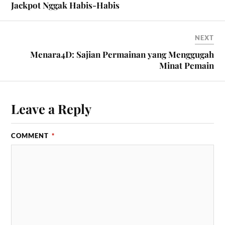
Jackpot Nggak Habis-Habis
NEXT
Menara4D: Sajian Permainan yang Menggugah
Minat Pemain
Leave a Reply
COMMENT
*