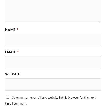
NAME
*
EMAIL
*
WEBSITE
Save my name, email, and website in this browser for the next
time I comment.