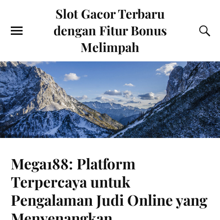
Slot Gacor Terbaru
dengan Fitur Bonus
Melimpah
Mega188: Platform
Terpercaya untuk
Pengalaman Judi Online yang
Menyenangkan