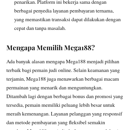
penarikan. Platform ini bekerja sama dengan
berbagai penyedia layanan pembayaran ternama,
yang memastikan transaksi dapat dilakukan dengan
cepat dan tanpa masalah.
Mengapa Memilih Mega188?
Ada banyak alasan mengapa Mega188 menjadi pilihan
terbaik bagi pemain judi online. Selain keamanan yang
terjamin, Mega188 juga menawarkan berbagai macam
permainan yang menarik dan menguntungkan.
Ditambah lagi dengan berbagai bonus dan promosi yang
tersedia, pemain memiliki peluang lebih besar untuk
meraih kemenangan. Layanan pelanggan yang responsif
dan metode pembayaran yang fleksibel semakin