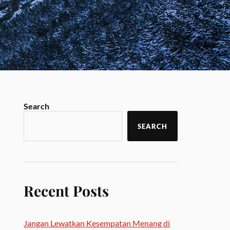
Search
SEARCH
Recent Posts
Jangan Lewatkan Kesempatan Menang di