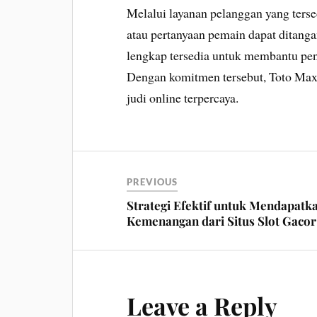
Melalui layanan pelanggan yang terse
atau pertanyaan pemain dapat ditang
lengkap tersedia untuk membantu pe
Dengan komitmen tersebut, Toto Maxw
judi online terpercaya.
PREVIOUS
Strategi Efektif untuk Mendapatk
Kemenangan dari Situs Slot Gacor
Leave a Reply