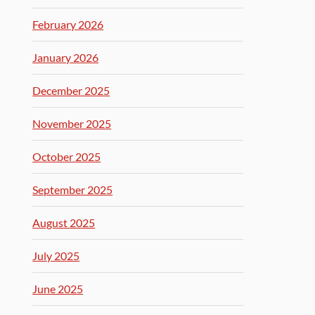
February 2026
January 2026
December 2025
November 2025
October 2025
September 2025
August 2025
July 2025
June 2025