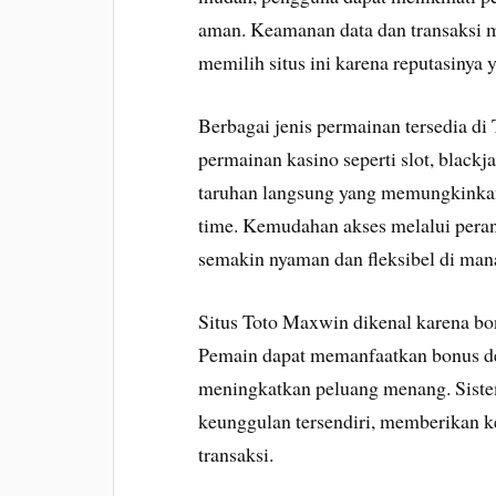
aman. Keamanan data dan transaksi me
memilih situs ini karena reputasinya 
Berbagai jenis permainan tersedia di
permainan kasino seperti slot, blackja
taruhan langsung yang memungkinkan
time. Kemudahan akses melalui per
semakin nyaman dan fleksibel di mana
Situs Toto Maxwin dikenal karena bo
Pemain dapat memanfaatkan bonus dep
meningkatkan peluang menang. Sistem
keunggulan tersendiri, memberikan 
transaksi.