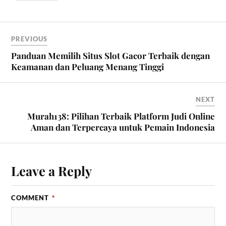
PREVIOUS
Panduan Memilih Situs Slot Gacor Terbaik dengan
Keamanan dan Peluang Menang Tinggi
NEXT
Murah138: Pilihan Terbaik Platform Judi Online
Aman dan Terpercaya untuk Pemain Indonesia
Leave a Reply
COMMENT
*