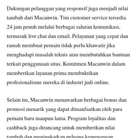
Dukungan pelanggan yang responsif juga menjadi nilai
tambah dari Macanwin. Tim customer service tersedia
24 jam penuh melalui berbagai saluran komunikasi,
termasuk live chat dan email. Pelayanan yang cepat dan
ramah membuat pemain tidak perlu khawatir jika
menghadapi masalah teknis atau membutuhkan bantuan
terkait penggunaan situs. Komitmen Macanwin dalam
memberikan layanan prima membuktikan
profesionalisme mereka di industri judi online.
Selain itu, Macanwin menawarkan berbagai bonus dan
promosi menarik yang dapat dimanfaatkan oleh para
pemain baru maupun lama. Program loyalitas dan
cashback juga dirancang untuk memberikan nilai
tambah dan meningkatkan peluang kemenangan.