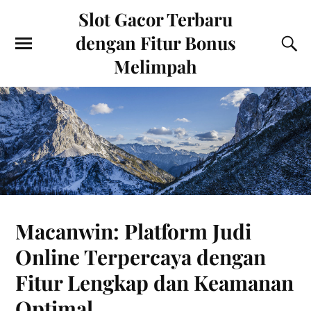
Slot Gacor Terbaru
dengan Fitur Bonus
Melimpah
Macanwin: Platform Judi
Online Terpercaya dengan
Fitur Lengkap dan Keamanan
Optimal