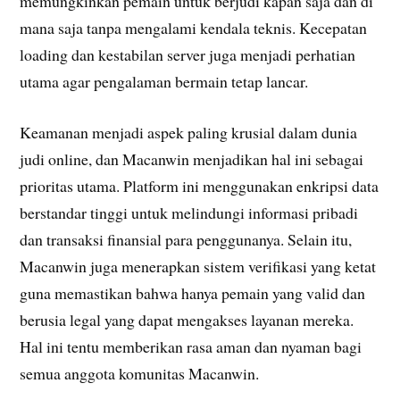
memungkinkan pemain untuk berjudi kapan saja dan di
mana saja tanpa mengalami kendala teknis. Kecepatan
loading dan kestabilan server juga menjadi perhatian
utama agar pengalaman bermain tetap lancar.
Keamanan menjadi aspek paling krusial dalam dunia
judi online, dan Macanwin menjadikan hal ini sebagai
prioritas utama. Platform ini menggunakan enkripsi data
berstandar tinggi untuk melindungi informasi pribadi
dan transaksi finansial para penggunanya. Selain itu,
Macanwin juga menerapkan sistem verifikasi yang ketat
guna memastikan bahwa hanya pemain yang valid dan
berusia legal yang dapat mengakses layanan mereka.
Hal ini tentu memberikan rasa aman dan nyaman bagi
semua anggota komunitas Macanwin.