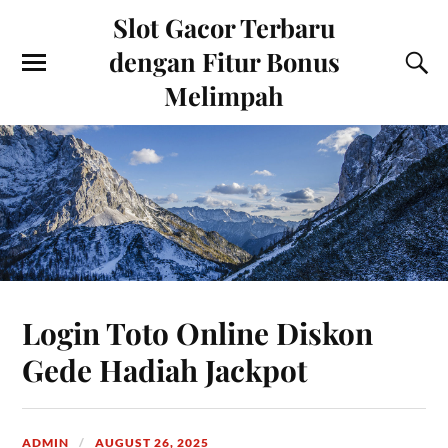
Slot Gacor Terbaru
dengan Fitur Bonus
Melimpah
Login Toto Online Diskon
Gede Hadiah Jackpot
ADMIN
AUGUST 26, 2025