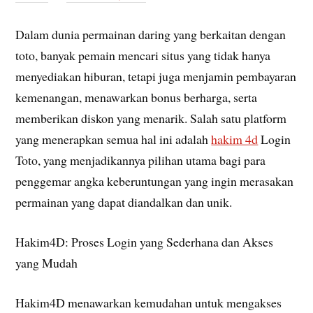
Dalam dunia permainan daring yang berkaitan dengan
toto, banyak pemain mencari situs yang tidak hanya
menyediakan hiburan, tetapi juga menjamin pembayaran
kemenangan, menawarkan bonus berharga, serta
memberikan diskon yang menarik. Salah satu platform
yang menerapkan semua hal ini adalah
hakim 4d
Login
Toto, yang menjadikannya pilihan utama bagi para
penggemar angka keberuntungan yang ingin merasakan
permainan yang dapat diandalkan dan unik.
Hakim4D: Proses Login yang Sederhana dan Akses
yang Mudah
Hakim4D menawarkan kemudahan untuk mengakses